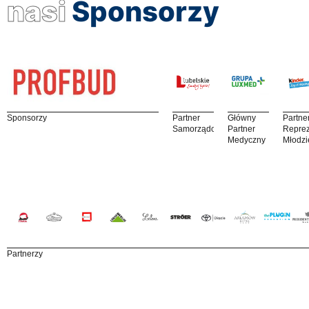
nasi
Sponsorzy
Sponsorzy
Partner
Główny
Partne
Samorządowy
Partner
Reprez
Medyczny
Młodzi
Partnerzy