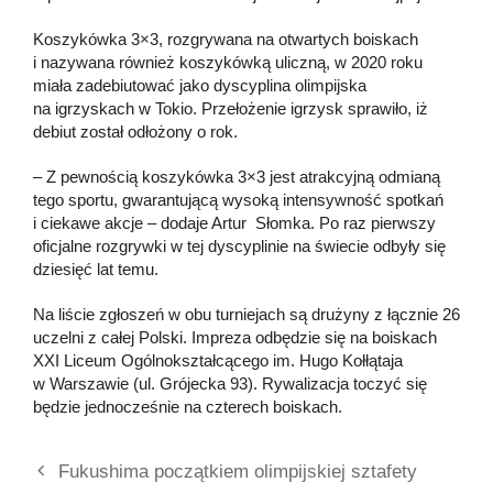
Koszykówka 3×3, rozgrywana na otwartych boiskach
i nazywana również koszykówką uliczną, w 2020 roku
miała zadebiutować jako dyscyplina olimpijska
na igrzyskach w Tokio. Przełożenie igrzysk sprawiło, iż
debiut został odłożony o rok.
– Z pewnością koszykówka 3×3 jest atrakcyjną odmianą
tego sportu, gwarantującą wysoką intensywność spotkań
i ciekawe akcje – dodaje Artur Słomka. Po raz pierwszy
oficjalne rozgrywki w tej dyscyplinie na świecie odbyły się
dziesięć lat temu.
Na liście zgłoszeń w obu turniejach są drużyny z łącznie 26
uczelni z całej Polski. Impreza odbędzie się na boiskach
XXI Liceum Ogólnokształcącego im. Hugo Kołłątaja
w Warszawie (ul. Grójecka 93). Rywalizacja toczyć się
będzie jednocześnie na czterech boiskach.
Fukushima początkiem olimpijskiej sztafety