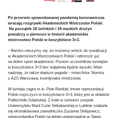
Po przerwie spowodowanej pandemią koronawirusa
wracają rozgrywki Akademickich Mistrzostw Polski.
Na początek 18 żeńskich i 19 męskich drużyn
powalczy o pierwsze w historii akademickie
mistrzostwo Polski w koszykówce 3×3.
– Bardzo cieszymy się, że możemy wrócić do rywalizacji
w Akademickich Mistrzostwach Polski i odmrozić już
na dobre sport akademicki. Poziom uczestników turniejów
w koszykówce 3×3 bez wątpienia będzie wysoki. Mam
nadzieję, że także dopisze pogoda – mówi Artur Słomka
z AZS Warszawa, koordynator mistrzostw.
W turnieju zagra m.in. Piotr Renkiel, trener reprezentacji
Polski mężczyzn w koszykówce 3×3, który jest w składzie
Politechniki Gdańskiej. Z kolei w żeńskim zespole
Uniwersytetu Marii Curie-Skłodowskiej w Lublinie znalazła
się ekstraklasowa zawodniczka Zuzanna Sklepowicz,
reprezentantka Polski na letniej uniwersjadzie w Tajpej.