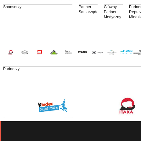
Sponsorzy
Partner
Główny
Partne
Samorządowy
Partner
Reprez
Medyczny
Młodzi
Partnerzy