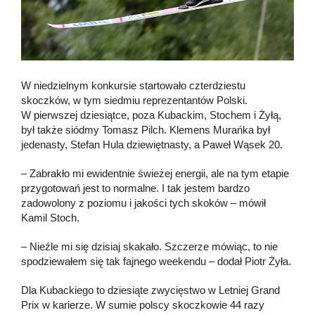
W niedzielnym konkursie startowało czterdziestu
skoczków, w tym siedmiu reprezentantów Polski.
W pierwszej dziesiątce, poza Kubackim, Stochem i Żyłą,
był także siódmy Tomasz Pilch. Klemens Murańka był
jedenasty, Stefan Hula dziewiętnasty, a Paweł Wąsek 20.
– Zabrakło mi ewidentnie świeżej energii, ale na tym etapie
przygotowań jest to normalne. I tak jestem bardzo
zadowolony z poziomu i jakości tych skoków – mówił
Kamil Stoch.
– Nieźle mi się dzisiaj skakało. Szczerze mówiąc, to nie
spodziewałem się tak fajnego weekendu – dodał Piotr Żyła.
Dla Kubackiego to dziesiąte zwycięstwo w Letniej Grand
Prix w karierze. W sumie polscy skoczkowie 44 razy