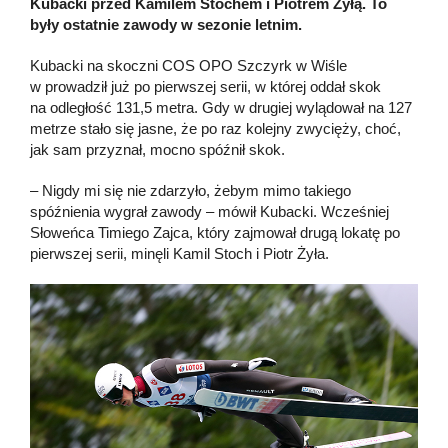
Kubacki przed Kamilem Stochem i Piotrem Żyłą. To
były ostatnie zawody w sezonie letnim.
Kubacki na skoczni COS OPO Szczyrk w Wiśle
w prowadził już po pierwszej serii, w której oddał skok
na odległość 131,5 metra. Gdy w drugiej wylądował na 127
metrze stało się jasne, że po raz kolejny zwycięży, choć,
jak sam przyznał, mocno spóźnił skok.
– Nigdy mi się nie zdarzyło, żebym mimo takiego
spóźnienia wygrał zawody – mówił Kubacki. Wcześniej
Słoweńca Timiego Zajca, który zajmował drugą lokatę po
pierwszej serii, minęli Kamil Stoch i Piotr Żyła.