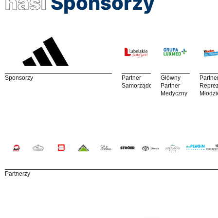
nasi
Sponsorzy
Sponsorzy
Partner
Główny
Partne
Samorządowy
Partner
Reprez
Medyczny
Młodzi
Partnerzy