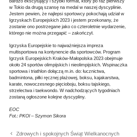
bardzo ekscytujący i szybki format, który po raz pierwszy
w Tokio da drugą szansę na medal w naszej dyscyplinie.
Jestem pewien, że najlepsi sportowcy pokochają udział w
Igrzyskach Europejskich 2023 i jestem przekonany, że
zostanie ono postrzegane jako co czteroletnie wydarzenie,
którego nie można przegapić – zakończył.
Igrzyska Europejskie to najważniejsza impreza
multisportowa na kontynencie dla sportowców. Program
Igrzysk Europejskich Kraków-Małopolska 2023 obejmuje
około 24 sportów olimpijskich i nieolimpijskich. Wspinaczka
sportowa i triathlon dołączą m.in. do: łucznictwa,
badmintona, piłki ręcznej plażowej, boksu, kajakarstwa,
karate, nowoczesnego pięcioboju, boksu tajskiego,
strzelectwa i taekwondo. W nadchodzących tygodniach
zostaną ogłoszone kolejne dyscypliny.
EOC
Fot.: PKOl – Szymon Sikora
Zdrowych i spokojnych Świąt Wielkanocnych