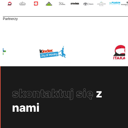
Partnerzy
skontaktuj się
z
nami