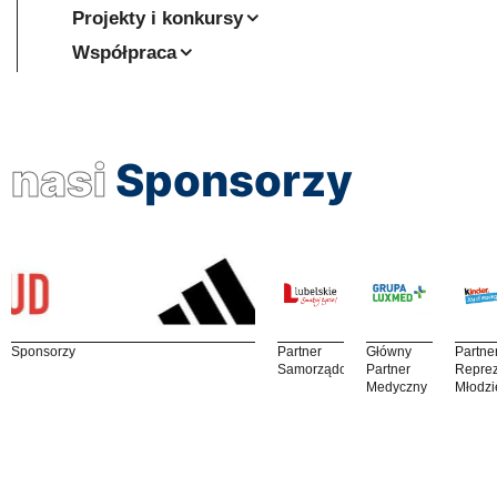
Projekty i konkursy
Współpraca
nasi
Sponsorzy
Sponsorzy
Partner
Główny
Partne
Samorządowy
Partner
Reprez
Medyczny
Młodzi