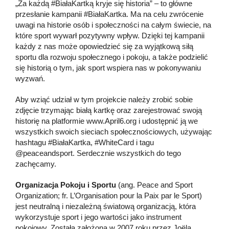
„Za każdą #BiałaKartką kryje się historia” – to główne
przesłanie kampanii #BiałaKartka. Ma na celu zwrócenie
uwagi na historie osób i społeczności na całym świecie, na
które sport wywarł pozytywny wpływ. Dzięki tej kampanii
każdy z nas może opowiedzieć się za wyjątkową siłą
sportu dla rozwoju społecznego i pokoju, a także podzielić
się historią o tym, jak sport wspiera nas w pokonywaniu
wyzwań.
Aby wziąć udział w tym projekcie należy zrobić sobie
zdjęcie trzymając białą kartkę oraz zarejestrować swoją
historię na platformie www.April6.org i udostępnić ją we
wszystkich swoich sieciach społecznościowych, używając
hashtagu #BiałaKartka, #WhiteCard i tagu
@peaceandsport. Serdecznie wszystkich do tego
zachęcamy.
Organizacja Pokoju i Sportu
(ang. Peace and Sport
Organization; fr. L’Organisation pour la Paix par le Sport)
jest neutralną i niezależną światową organizacją, która
wykorzystuje sport i jego wartości jako instrument
pokojowy. Została założona w 2007 roku przez Joëla