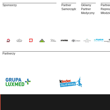
Sponsorzy
Partner
Główny
Partne
Samorządowy
Partner
Reprez
Medyczny
Młodzi
Partnerzy