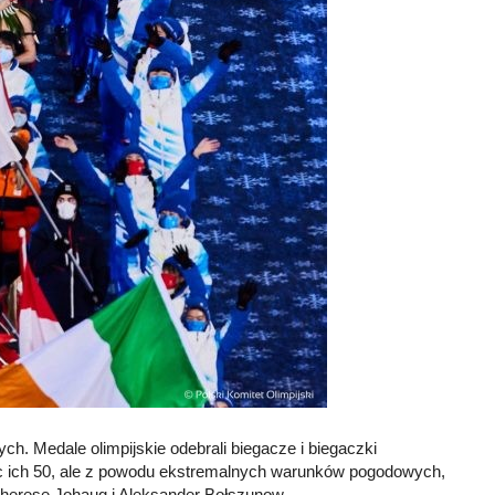
. Medale olimpijskie odebrali biegacze i biegaczki
iec ich 50, ale z powodu ekstremalnych warunków pogodowych,
 Therese Johaug i Aleksander Bołszunow.