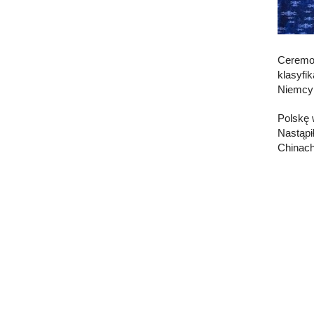
Ceremon
klasyfi
Niemcy (
Polskę 
Nastąpi
Chinach