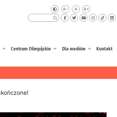
A-
A
A+
Zmień kontrast
Mniejsza czcionka
Domyślna czcionka
Większa czcion
Szukaj
Centrum Olimpijskie
Dla mediów
Kontakt
akończone!