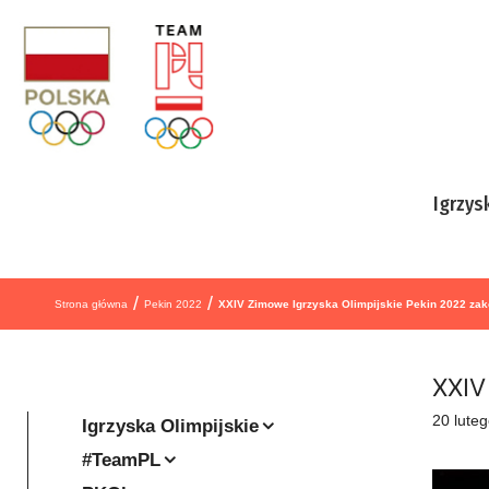
Przejdź do treści
Igrzys
/
/
Strona główna
Pekin 2022
XXIV Zimowe Igrzyska Olimpijskie Pekin 2022 za
XXIV
20 lute
Igrzyska Olimpijskie
#TeamPL