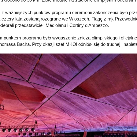
z ważniejszych punktów programu ceremonii zakończenia było przekaz
a cztery lata zostaną rozegrane we Włoszech. Flagę z rąk Przewo
debrali przedstawicieli Mediolanu i Cortiny d’Ampezzo.
m punktem programu było wygaszenie znicza olimpijskiego i oficjal
omasa Bacha. Przy okazji szef MKOl odniósł się do trudnej i napiętej 