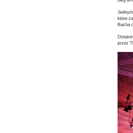
Jednym 
które z
Bacha o
Ostatni
przez Th