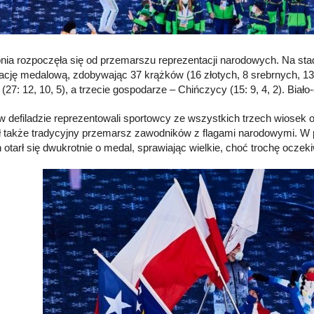
ia rozpoczęła się od przemarszu reprezentacji narodowych. Na stadi
kację medalową, zdobywając 37 krążków (16 złotych, 8 srebrnych, 13 
27: 12, 10, 5), a trzecie gospodarze – Chińczycy (15: 9, 4, 2). Biało
w defiladzie reprezentowali sportowcy ze wszystkich trzech wiosek ol
ł także tradycyjny przemarsz zawodników z flagami narodowymi. W pol
 otarł się dwukrotnie o medal, sprawiając wielkie, choć trochę oczek