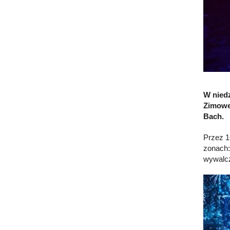
W nied
Zimowe
Bach.
Przez 1
zonach:
wywalcz