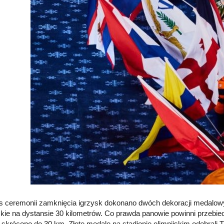
 ceremonii zamknięcia igrzysk dokonano dwóch dekoracji medalowych
skie na dystansie 30 kilometrów. Co prawda panowie powinni przeb
n skrócono do 30 km. Złote medale na stadionie olimpijskim odebrali