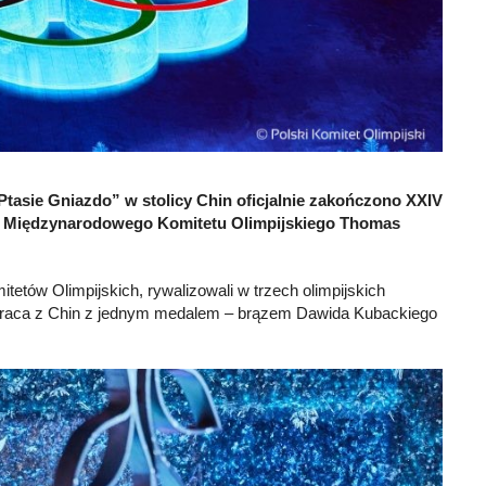
asie Gniazdo” w stolicy Chin oficjalnie zakończono XXIV
cy Międzynarodowego Komitetu Olimpijskiego Thomas
etów Olimpijskich, rywalizowali w trzech olimpijskich
a wraca z Chin z jednym medalem – brązem Dawida Kubackiego