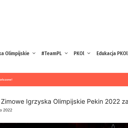
ka Olimpijskie
#TeamPL
PKOl
Edukacja PKOl
kończone!
 Zimowe Igrzyska Olimpijskie Pekin 2022 z
go 2022