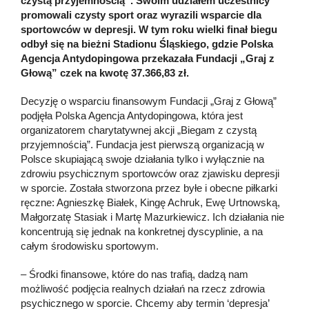
czystą przyjemnością”. Swoim udziałem uczestnicy
promowali czysty sport oraz wyrazili wsparcie dla
sportowców w depresji. W tym roku wielki finał biegu
odbył się na bieżni Stadionu Śląskiego, gdzie Polska
Agencja Antydopingowa przekazała Fundacji „Graj z
Głową” czek na kwotę 37.366,83 zł.
Decyzję o wsparciu finansowym Fundacji „Graj z Głową”
podjęła Polska Agencja Antydopingowa, która jest
organizatorem charytatywnej akcji „Biegam z czystą
przyjemnością”. Fundacja jest pierwszą organizacją w
Polsce skupiającą swoje działania tylko i wyłącznie na
zdrowiu psychicznym sportowców oraz zjawisku depresji
w sporcie. Została stworzona przez byłe i obecne piłkarki
ręczne: Agnieszkę Białek, Kingę Achruk, Ewę Urtnowską,
Małgorzatę Stasiak i Martę Mazurkiewicz. Ich działania nie
koncentrują się jednak na konkretnej dyscyplinie, a na
całym środowisku sportowym.
– Środki finansowe, które do nas trafią, dadzą nam
możliwość podjęcia realnych działań na rzecz zdrowia
psychicznego w sporcie. Chcemy aby termin ‘depresja’