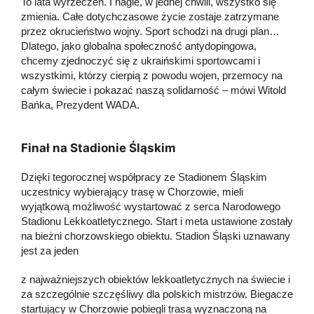
To lata wyrzeczeń. I nagle, w jednej chwili, wszystko się
zmienia. Całe dotychczasowe życie zostaje zatrzymane
przez okrucieństwo wojny. Sport schodzi na drugi plan…
Dlatego, jako globalna społeczność antydopingowa,
chcemy zjednoczyć się z ukraińskimi sportowcami i
wszystkimi, którzy cierpią z powodu wojen, przemocy na
całym świecie i pokazać naszą solidarność – mówi Witold
Bańka, Prezydent WADA.
Finał na Stadionie Śląskim
Dzięki tegorocznej współpracy ze Stadionem Śląskim
uczestnicy wybierający trasę w Chorzowie, mieli
wyjątkową możliwość wystartować z serca Narodowego
Stadionu Lekkoatletycznego. Start i meta ustawione zostały
na bieżni chorzowskiego obiektu. Stadion Śląski uznawany
jest za jeden
z najważniejszych obiektów lekkoatletycznych na świecie i
za szczególnie szczęśliwy dla polskich mistrzów. Biegacze
startujący w Chorzowie pobiegli trasą wyznaczoną na