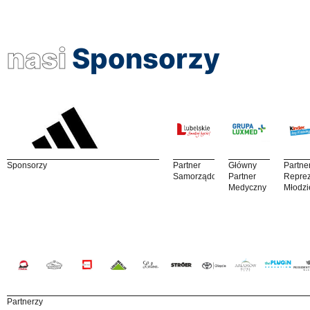
nasi
Sponsorzy
Sponsorzy
Partner
Główny
Partne
Samorządowy
Partner
Reprez
Medyczny
Młodzi
Partnerzy