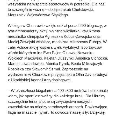
wszystkim na wsparcie sportowców w potrzebie. Dla nas
to szczególnie ważne – dodaje Jakub Chełstowski,
Marszałek Województwa Śląskiego.
W biegu w Chorzowie wzięło udział ponad 200 biegaczy, w
tym ambasadorzy akcji: wybitna wioślarka i dwukrotna
medalistka olimpijska Agnieszka Kobus-Zawojska oraz
Maciej Zawojski wioślarz, medalista Mistrzostw Europy. W
całej Polsce akcję wspiera wielu wybitnych sportowców,
wśród których m.in.: Ewa Pajor, Oktawia Nowacka,
Wojciech Makowski, Kajetan Duszyńki, Angelika Cichocka,
Marcin Lewandowski, Monika Pyrek, Beata Mikołajczyk-
Rosolska czy Sławomir Szmal. Zaproszenie na
wydarzenie w Chorzowie przyjęła także Olha Zavhorodnya
z Ukraińskiej Agencji Antydopingowej.
– W przeszłości biegałam na 400 i 800 metrów. I doskonale
wiem, jak sport jest ważny dla każdego kraju. Dla Ukrainy
szczególnie teraz istotne są zwycięstwa naszych
zawodników na międzynarodowych arenach. Powiewająca
flaga na maszcie, hymn. To dowodzi naszej siły. Dziękuję,