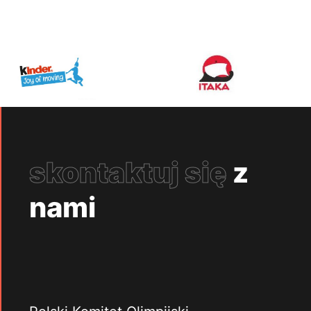
skontaktuj się
z
nami