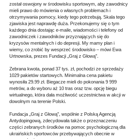
został oswojony w środowisku sportowym, aby zawodnicy
mieli prawo do mówienia o własnych problemach i
otrzymywania pomocy, kiedy tego potrzebują. Skala tego
zjawiska jest naprawdę duża. Przekonujemy się o tym
każdego dnia dostając e-maile, wiadomości i telefony od
zawodniczek i zawodników przyznających się do
kryzysów mentalnych i do depresji. My mamy plan i
wiemy, co zrobić by wesprzeć środowisko – mówi Ewa
Urtnowska, prezes Fundacji „Graj z Głową”.
Zebrana kwota, ponad 37 tys. zł, pochodzi ze sprzedaży
1029 pakietów startowych. Minimalna cena pakietu
wynosiła 29.99 zł. Biegacze mieli do pokonania 9 999
metrów, a do wyboru aż 10 tras oraz tzw. opcję biegu
wirtualnego, która dała możliwość uczestnictwa w akcji w
dowolnym na terenie Polski.
Fundacja „Graj z Głową”, wspólnie z Polską Agencją
Antydopingową, zdecydowała także o przeznaczeniu
części zebranych środków na pomoc psychologiczną dla
ukraińskich sportowców przebywających obecnie w