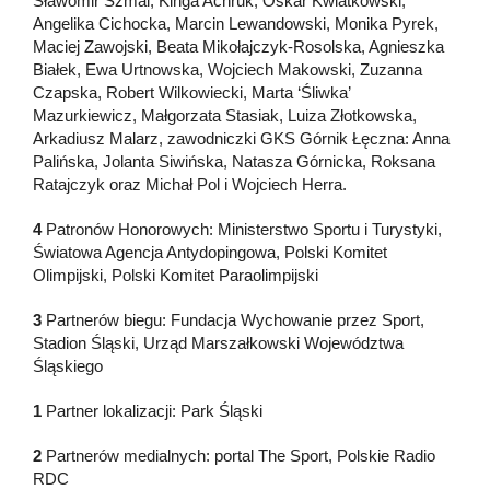
Sławomir Szmal, Kinga Achruk, Oskar Kwiatkowski,
Angelika Cichocka, Marcin Lewandowski, Monika Pyrek,
Maciej Zawojski, Beata Mikołajczyk-Rosolska, Agnieszka
Białek, Ewa Urtnowska, Wojciech Makowski, Zuzanna
Czapska, Robert Wilkowiecki, Marta ‘Śliwka’
Mazurkiewicz, Małgorzata Stasiak, Luiza Złotkowska,
Arkadiusz Malarz, zawodniczki GKS Górnik Łęczna: Anna
Palińska, Jolanta Siwińska, Natasza Górnicka, Roksana
Ratajczyk oraz Michał Pol i Wojciech Herra.
4
Patronów Honorowych: Ministerstwo Sportu i Turystyki,
Światowa Agencja Antydopingowa, Polski Komitet
Olimpijski, Polski Komitet Paraolimpijski
3
Partnerów biegu: Fundacja Wychowanie przez Sport,
Stadion Śląski, Urząd Marszałkowski Województwa
Śląskiego
1
Partner lokalizacji: Park Śląski
2
Partnerów medialnych: portal The Sport, Polskie Radio
RDC