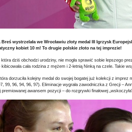
 Breś wystrzelała we Wrocławiu złoty medal III Igrzysk Europej
yczny kobiet 10 m! To drugie polskie złoto na tej imprezie!
, która dziś obchodzi urodziny, nie mogła sprawić sobie lepszego prez
e kibicowała cała rodzina z mężem i 2-letnią Ninką na czele. Takie ws
która dorzuciła kolejny medal do swojej bogatej już kolekcji z impr
7, 99, 96, 94, 96, 97). Eliminacje wygrała zawodniczka z Grecji – Ann
ej premiowanej awansem pozycji – do rozgrywki finałowej „wskoczyła” 