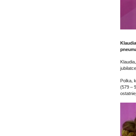
Klaudia
pneumat
Klaudia
jubilatc
Polka, 
(579 – 9
ostatni