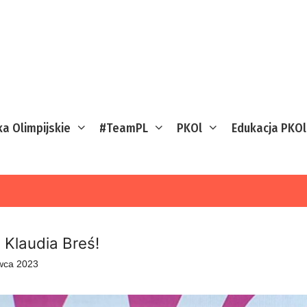
ka Olimpijskie
#TeamPL
PKOl
Edukacja PKOl
 Klaudia Breś!
wca 2023