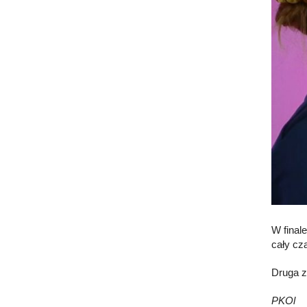
W final
cały cza
Druga z
PKOl