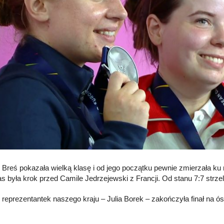
e Breś pokazała wielką klasę i od jego początku pewnie zmierzała k
s była krok przed Camile Jedrzejewski z Francji. Od stanu 7:7 strzelał
 reprezentantek naszego kraju – Julia Borek – zakończyła finał na ós