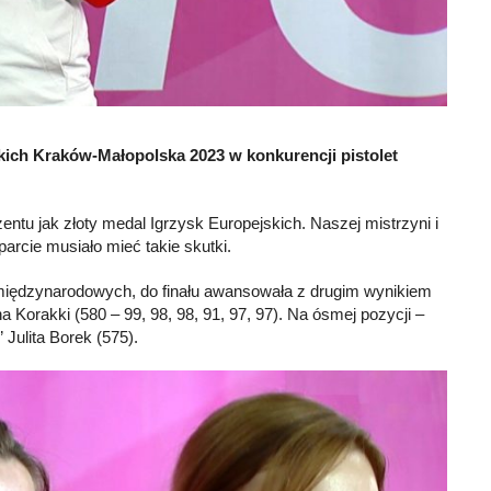
skich Kraków-Małopolska 2023 w konkurencji pistolet
entu jak złoty medal Igrzysk Europejskich. Naszej mistrzyni i
parcie musiało mieć takie skutki.
ez międzynarodowych, do finału awansowała z drugim wynikiem
a Korakki (580 – 99, 98, 98, 91, 97, 97). Na ósmej pozycji –
Julita Borek (575).