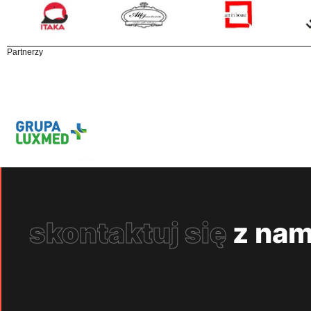
Partnerzy
skontaktuj się
z nam