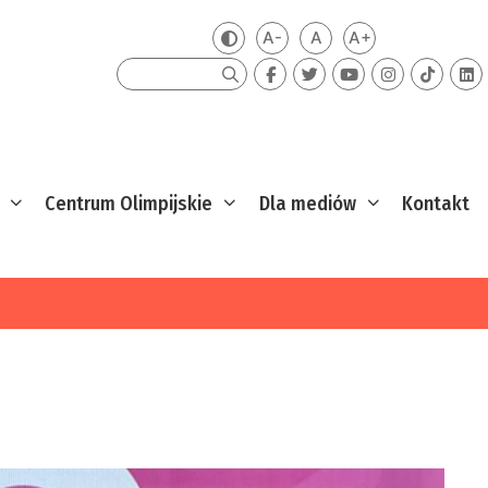
A-
A
A+
Zmień kontrast
Mniejsza czcionka
Domyślna czcionka
Większa czcion
Szukaj
Centrum Olimpijskie
Dla mediów
Kontakt