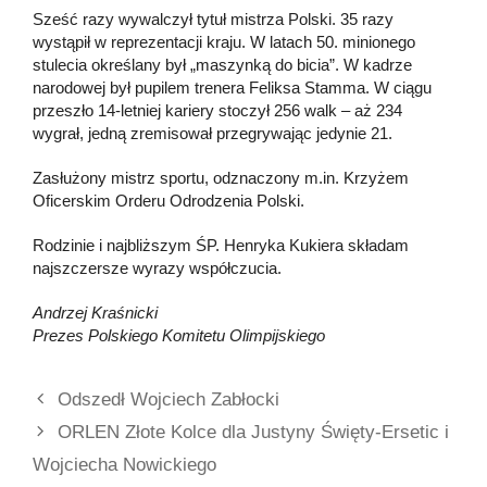
Sześć razy wywalczył tytuł mistrza Polski. 35 razy
wystąpił w reprezentacji kraju. W latach 50. minionego
stulecia określany był „maszynką do bicia”. W kadrze
narodowej był pupilem trenera Feliksa Stamma. W ciągu
przeszło 14-letniej kariery stoczył 256 walk – aż 234
wygrał, jedną zremisował przegrywając jedynie 21.
Zasłużony mistrz sportu, odznaczony m.in. Krzyżem
Oficerskim Orderu Odrodzenia Polski.
Rodzinie i najbliższym ŚP. Henryka Kukiera składam
najszczersze wyrazy współczucia.
Andrzej Kraśnicki
Prezes Polskiego Komitetu Olimpijskiego
Odszedł Wojciech Zabłocki
ORLEN Złote Kolce dla Justyny Święty-Ersetic i
Wojciecha Nowickiego