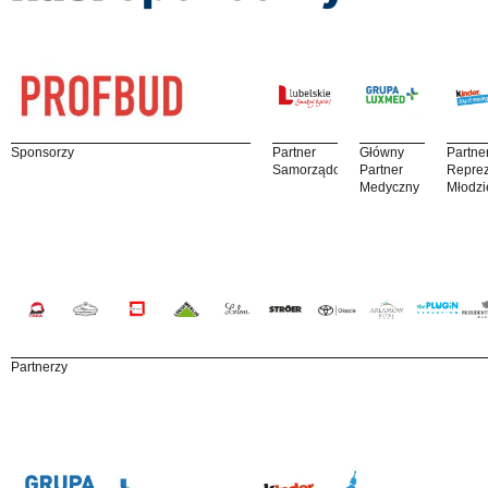
Sponsorzy
Partner
Główny
Partne
Samorządowy
Partner
Reprez
Medyczny
Młodzi
Partnerzy