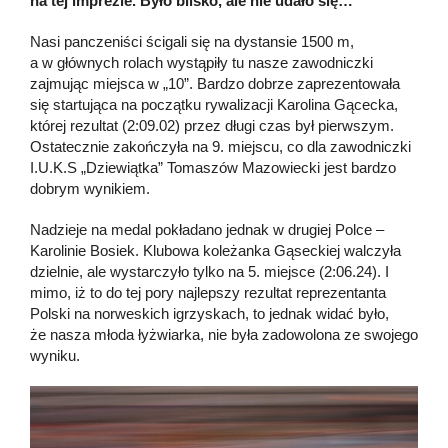
na tej imprezie. Było blisko, ale nie udało się…
Nasi panczeniści ścigali się na dystansie 1500 m,
a w głównych rolach wystąpiły tu nasze zawodniczki
zajmując miejsca w „10”. Bardzo dobrze zaprezentowała
się startująca na początku rywalizacji Karolina Gącecka,
której rezultat (2:09.02) przez długi czas był pierwszym.
Ostatecznie zakończyła na 9. miejscu, co dla zawodniczki
I.U.K.S „Dziewiątka” Tomaszów Mazowiecki jest bardzo
dobrym wynikiem.
Nadzieje na medal pokładano jednak w drugiej Polce –
Karolinie Bosiek. Klubowa koleżanka Gąseckiej walczyła
dzielnie, ale wystarczyło tylko na 5. miejsce (2:06.24). I
mimo, iż to do tej pory najlepszy rezultat reprezentanta
Polski na norweskich igrzyskach, to jednak widać było,
że nasza młoda łyżwiarka, nie była zadowolona ze swojego
wyniku.