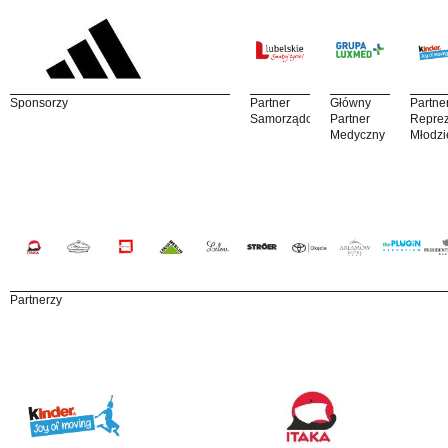
Sponsorzy
Partner
Główny
Partne
Samorządowy
Partner
Reprez
Medyczny
Młodzi
Partnerzy