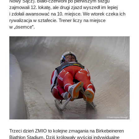
Nowy Sącz). Biało-czerwoni po pierwszym ślizgu
zajmowali 12. lokatę, ale drugi zjazd wyszedł im lepiej
i zdołali awansować na 10. miejsce. We wtorek czeka ich
rywalizacja w sztafecie. Trener liczy na miejsce
w „ósemce”.
Trzeci dzień ZMIO to kolejne zmagania na Birkebeineren
Biathlon Stadium. Dziś królowały wyścigi indywidualne