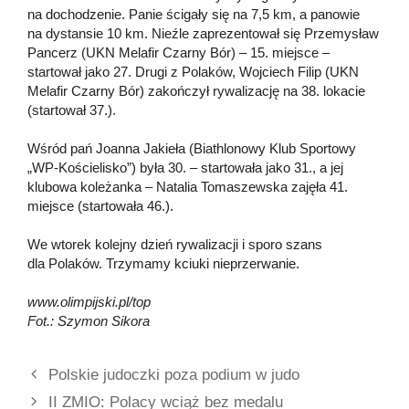
na dochodzenie. Panie ścigały się na 7,5 km, a panowie
na dystansie 10 km. Nieźle zaprezentował się Przemysław
Pancerz (UKN Melafir Czarny Bór) – 15. miejsce –
startował jako 27. Drugi z Polaków, Wojciech Filip (UKN
Melafir Czarny Bór) zakończył rywalizację na 38. lokacie
(startował 37.).
Wśród pań Joanna Jakieła (Biathlonowy Klub Sportowy
„WP-Kościelisko”) była 30. – startowała jako 31., a jej
klubowa koleżanka – Natalia Tomaszewska zajęła 41.
miejsce (startowała 46.).
We wtorek kolejny dzień rywalizacji i sporo szans
dla Polaków. Trzymamy kciuki nieprzerwanie.
www.olimpijski.pl/top
Fot.: Szymon Sikora
Polskie judoczki poza podium w judo
II ZMIO: Polacy wciąż bez medalu