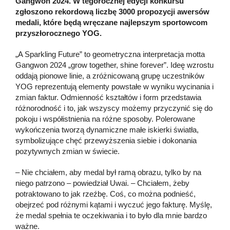
Gangwon 2024. W tegorocznej edycji konkursu
zgłoszono rekordową liczbę 3000 propozycji awersów
medali, które będą wręczane najlepszym sportowcom
przyszłorocznego YOG.
„A Sparkling Future” to geometryczna interpretacja motta
Gangwon 2024 „grow together, shine forever”. Ideę wzrostu
oddają pionowe linie, a zróżnicowaną grupę uczestników
YOG reprezentują elementy powstałe w wyniku wycinania i
zmian faktur. Odmienność kształtów i form przedstawia
różnorodność i to, jak wszyscy możemy przyczynić się do
pokoju i współistnienia na różne sposoby. Polerowane
wykończenia tworzą dynamiczne małe iskierki światła,
symbolizujące chęć przewyższenia siebie i dokonania
pozytywnych zmian w świecie.
– Nie chciałem, aby medal był ramą obrazu, tylko by na
niego patrzono – powiedział Uwai. – Chciałem, żeby
potraktowano to jak rzeźbę. Coś, co można podnieść,
obejrzeć pod różnymi kątami i wyczuć jego fakturę. Myślę,
że medal spełnia te oczekiwania i to było dla mnie bardzo
ważne.