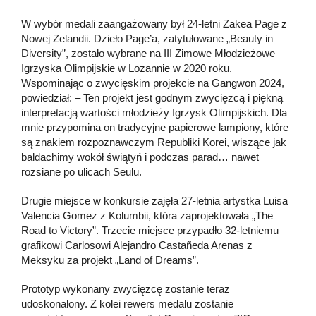
W wybór medali zaangażowany był 24-letni Zakea Page z
Nowej Zelandii. Dzieło Page’a, zatytułowane „Beauty in
Diversity”, zostało wybrane na III Zimowe Młodzieżowe
Igrzyska Olimpijskie w Lozannie w 2020 roku.
Wspominając o zwycięskim projekcie na Gangwon 2024,
powiedział: – Ten projekt jest godnym zwycięzcą i piękną
interpretacją wartości młodzieży Igrzysk Olimpijskich. Dla
mnie przypomina on tradycyjne papierowe lampiony, które
są znakiem rozpoznawczym Republiki Korei, wiszące jak
baldachimy wokół świątyń i podczas parad… nawet
rozsiane po ulicach Seulu.
Drugie miejsce w konkursie zajęła 27-letnia artystka Luisa
Valencia Gomez z Kolumbii, która zaprojektowała „The
Road to Victory”. Trzecie miejsce przypadło 32-letniemu
grafikowi Carlosowi Alejandro Castañeda Arenas z
Meksyku za projekt „Land of Dreams”.
Prototyp wykonany zwycięzcę zostanie teraz
udoskonalony. Z kolei rewers medalu zostanie