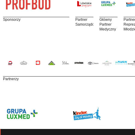
Sponsorzy
Partner
Główny
Partne
Samorządowy
Partner
Reprez
Medyczny
Młodzi
Partnerzy