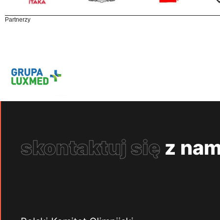
Partnerzy
skontaktuj się
z nam