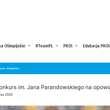
ka Olimpijskie
#TeamPL
PKOl
Edukacja PKOl
anie olimpijskie
Konkurs im. Jana Parandowskiego na opowia
nia 2020