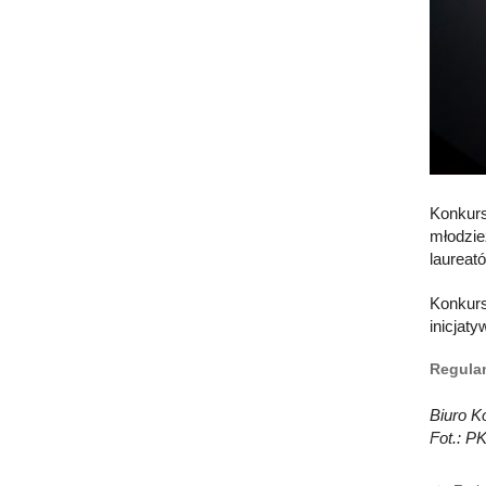
Konkurs
młodzie
laureat
Konkurs
inicjat
Regulam
Biuro K
Fot.: P