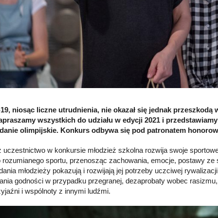
9, niosąc liczne utrudnienia, nie okazał się jednak przeszkodą
apraszamy wszystkich do udziału w edycji 2021 i przedstawiam
anie olimpijskie. Konkurs odbywa się pod patronatem honorowy
 uczestnictwo w konkursie młodzież szkolna rozwija swoje sportowe 
 rozumianego sportu, przenosząc zachowania, emocje, postawy ze s
ania młodzieży pokazują i rozwijają jej potrzeby uczciwej rywalizacji
nia godności w przypadku przegranej, dezaprobaty wobec rasizmu, dop
zyjaźni i wspólnoty z innymi ludźmi.