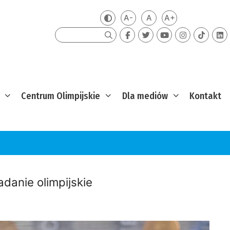
A-
A
A+
Zmień kontrast
Mniejsza czcionka
Domyślna czcionka
Większa czcion
Szukaj
Centrum Olimpijskie
Dla mediów
Kontakt
danie olimpijskie