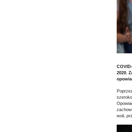
COVID-1
2020. Z
opowiad
Poprzez
szeroko
Opowiad
zachowa
woli, pr