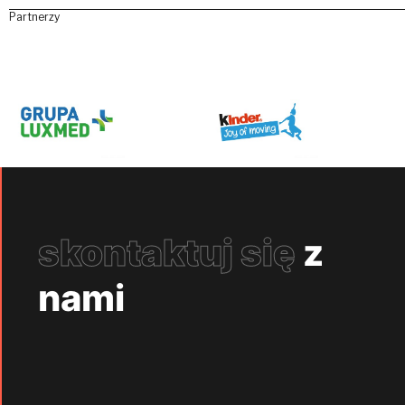
Partnerzy
skontaktuj się
z
nami