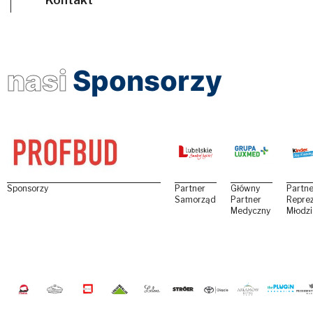
nasi
Sponsorzy
Sponsorzy
Partner
Główny
Partne
Samorządowy
Partner
Reprez
Medyczny
Młodz