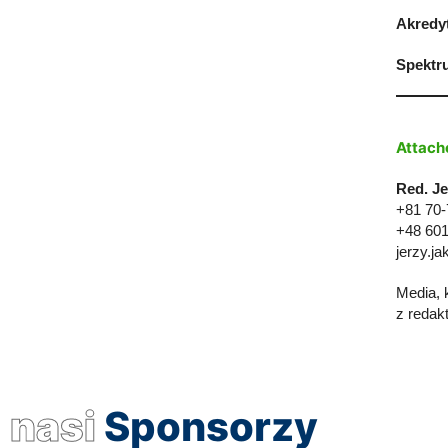
Akredyt
Spektr
Attach
Red. J
+81 70-
+48 601
jerzy.j
Media, 
z redak
nasi
Sponsorzy