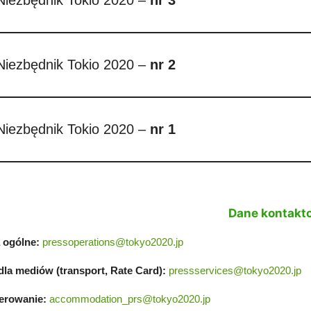
Niezbędnik Tokio 2020 –
nr
3
Niezbędnik Tokio 2020 –
nr 2
Niezbędnik Tokio 2020 –
nr 1
Dane kontakt
 ogólne:
pressoperations@tokyo2020.jp
dla mediów (transport, Rate Card):
pressservices@tokyo2020.jp
erowanie:
accommodation_prs@tokyo2020.jp