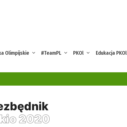
ka Olimpijskie
#TeamPL
PKOl
Edukacja PKOl
ezbędnik
kio 2020