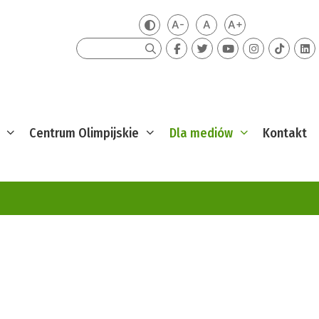
A-
A
A+
Zmień kontrast
Mniejsza czcionka
Domyślna czcionka
Większa czcion
Szukaj
Centrum Olimpijskie
Dla mediów
Kontakt