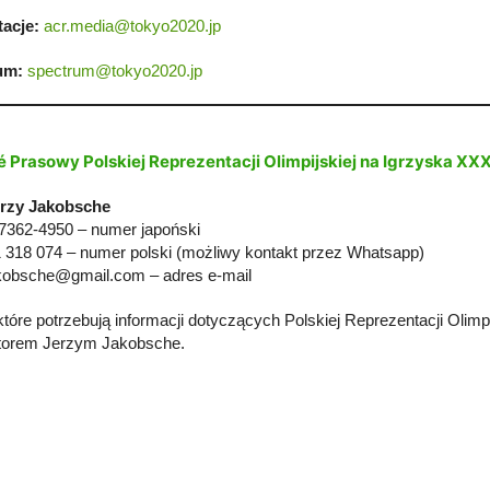
acje:
acr.media@tokyo2020.jp
um:
spectrum@tokyo2020.jp
é Prasowy Polskiej Reprezentacji Olimpijskiej na Igrzyska XX
erzy Jakobsche
7362-4950 – numer japoński
 318 074 – numer polski (możliwy kontakt przez Whatsapp)
akobsche@gmail.com
– adres e-mail
które potrzebują informacji dotyczących Polskiej Reprezentacji Olimp
torem Jerzym Jakobsche.