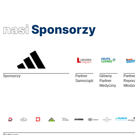
nasi
Sponsorzy
Sponsorzy
Partner
Główny
Partne
Samorządowy
Partner
Reprez
Medyczny
Młodzi