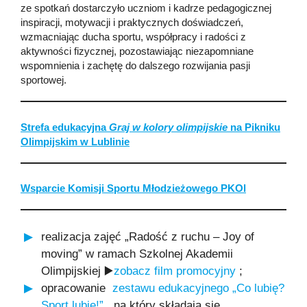
ze spotkań dostarczyło uczniom i kadrze pedagogicznej
inspiracji, motywacji i praktycznych doświadczeń,
wzmacniając ducha sportu, współpracy i radości z
aktywności fizycznej, pozostawiając niezapomniane
wspomnienia i zachętę do dalszego rozwijania pasji
sportowej.
Strefa edukacyjna
Graj w kolory olimpijskie
na Pikniku
Olimpijskim w Lublinie
Wsparcie Komisji Sportu Młodzieżowego PKOl
realizacja zajęć „Radość z ruchu – Joy of
moving” w ramach Szkolnej Akademii
Olimpijskiej ▶️
zobacz film promocyjny
;
opracowanie
zestawu edukacyjnego „Co lubię?
Sport lubię!”
, na który składają się