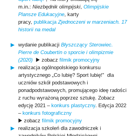
m.in.:
Niezbędnik olimpijski
,
Olimpijskie
Plansze Edukacyjne
, karty
pracy,
publikacja
Zjednoczeni w marzeniach. 17
historii na medal
wydanie publikacji
Błyszczący Sterowiec.
Pierre de Coubertin o sporcie i olimpizmie
(2020)
▶️ zobacz
filmik promocyjny
realizacja ogólnopolskiego konkursu
artystycznego „Co lubię? Sport lubię!” dla
uczniów szkół podstawowych i
ponadpodstawowych, promującego ideę radości
z ruchu wyrażoną poprzez sztukę. Zobacz
edycję 2021 –
konkurs plastyczny
. Edycja 2022
–
konkurs fotograficzny
▶️ zobacz
filmik promocyjny
realizacja szkoleń dla zawodniczek i
zawodników Polskiej Młodzieżowej