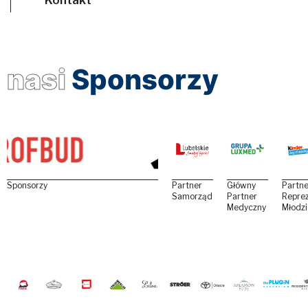
nasi
Sponsorzy
Sponsorzy
Partner
Główny
Partne
Samorządowy
Partner
Reprez
Medyczny
Młodz