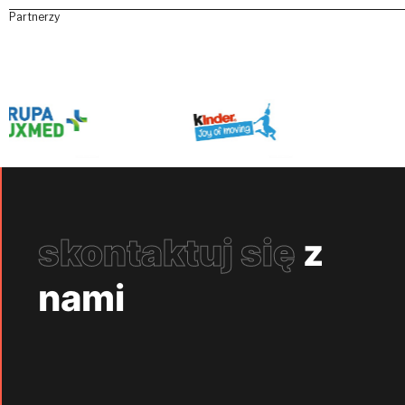
Partnerzy
skontaktuj się
z
nami