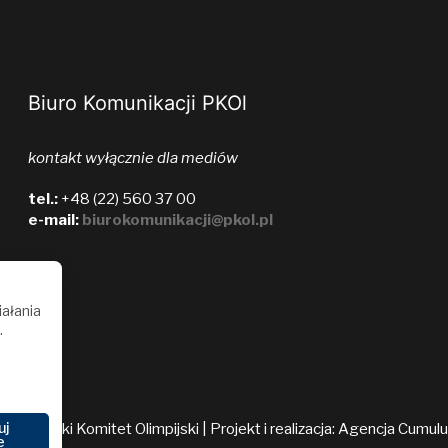
Biuro Komunikacji PKOl
kontakt wyłącznie dla mediów
tel.:
+48 (22) 560 37 00
e-mail:
biurokomunikacji@pkol.pl
iałania
.
uj
026 Polski Komitet Olimpijski | Projekt i realizacja:
Agencja Cumul
e