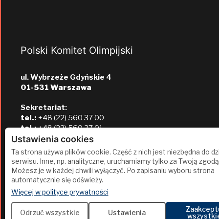
Polski Komitet Olimpijski
ul. Wybrzeże Gdyńskie 4
01-531 Warszawa
Sekretariat:
tel.:
+48 (22) 560 37 00
tel.:
+48 (22) 560 37 01
e-mail:
pkol@pkol.pl
Ustawienia cookies
Ta strona używa plików cookie. Część z nich jest niezbędna do dz
serwisu. Inne, np. analityczne, uruchamiamy tylko za Twoją zgodą
Możesz je w każdej chwili wyłączyć. Po zapisaniu wyboru strona
automatycznie się odświeży.
(otwiera się w nowej karcie)
Więcej w polityce prywatności
Zaakcept
2
Odrzuć wszystkie
Ustawienia
wszystki