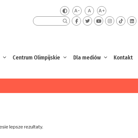
A-
A
A+
Zmień kontrast
Mniejsza czcionka
Domyślna czcionka
Większa czcion
Szukaj
Centrum Olimpijskie
Dla mediów
Kontakt
sie lepsze rezultaty.