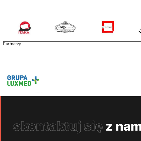
Partnerzy
skontaktuj się
z nam