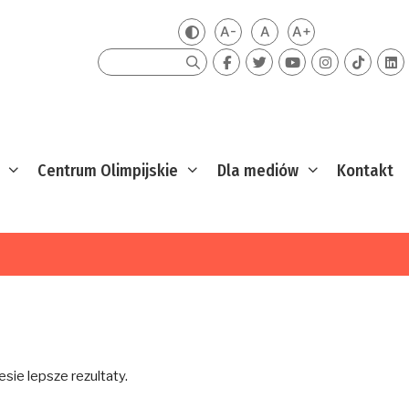
A-
A
A+
Zmień kontrast
Mniejsza czcionka
Domyślna czcionka
Większa czcion
Szukaj
Centrum Olimpijskie
Dla mediów
Kontakt
sie lepsze rezultaty.