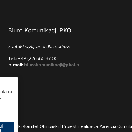
Biuro Komunikacji PKOl
kontakt wyłącznie dla mediów
tel.:
+48 (22) 560 37 00
e-mail:
biurokomunikacji@pkol.pl
iałania
.
uj
026 Polski Komitet Olimpijski | Projekt i realizacja:
Agencja Cumul
e