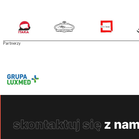
Partnerzy
skontaktuj się
z nam