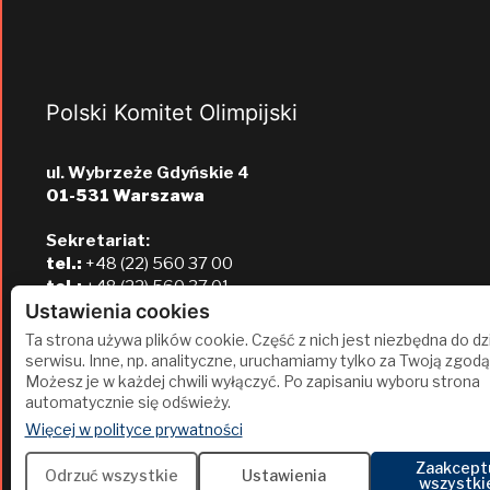
Polski Komitet Olimpijski
ul. Wybrzeże Gdyńskie 4
01-531 Warszawa
Sekretariat:
tel.:
+48 (22) 560 37 00
tel.:
+48 (22) 560 37 01
e-mail:
pkol@pkol.pl
Ustawienia cookies
Ta strona używa plików cookie. Część z nich jest niezbędna do dz
serwisu. Inne, np. analityczne, uruchamiamy tylko za Twoją zgodą
Możesz je w każdej chwili wyłączyć. Po zapisaniu wyboru strona
automatycznie się odświeży.
(otwiera się w nowej karcie)
Więcej w polityce prywatności
Zaakcept
2
Odrzuć wszystkie
Ustawienia
wszystki