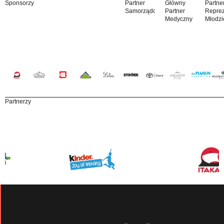
Sponsorzy
Partner
Główny
Partne
Samorządowy
Partner
Reprez
Medyczny
Młodzi
Partnerzy