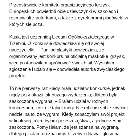
Przedstawiciele komitetu organizacyjnego Igrzysk
Europejskich odwiedzili obie dziewczynki w szkołach i
rozmawiali z autorkami, a także z dyrektorami placówek, w
których się uczą.
Kasia jest uczennicą Liceum Ogólnokształcącego w
Trzebini. O konkursie dowiedziała się od swojej
nauczycielki. – Pani od plastyki powiedziała, że
organizowany jest konkurs na oficjalną maskotkę igrzysk,
więc postanowiłam spróbować swoich sił. Wysłałam
zgłoszenie i udało się – opowiadała autorka zwycięskiego
projektu.
To nie pierwszy raz kiedy brała udział w konkursie, jednak
nigdy przy okazji tak dużego wydarzenia, dlatego była
zaskoczona wygraną. – Brałam udział w różnych
konkursach, lecz nie takiej rangi. Nie robiłam sobie zbytniej
nadziei na to, że wygram. Kiedy zobaczyłam swój projekt
w finałowej trójce byłam przeszczęśliwa, a jednocześnie
zaskoczona. Pomyślałam, że jest szansa na wygraną,
dlatego pisałam do znajomych, żeby oddawali głosy na