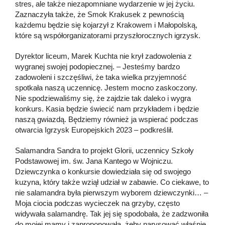
stres, ale także niezapomniane wydarzenie w jej życiu.
Zaznaczyła także, że Smok Krakusek z pewnością
każdemu będzie się kojarzył z Krakowem i Małopolską,
które są współorganizatorami przyszłorocznych igrzysk.
Dyrektor liceum, Marek Kuchta nie krył zadowolenia z
wygranej swojej podopiecznej. – Jesteśmy bardzo
zadowoleni i szczęśliwi, że taka wielka przyjemność
spotkała naszą uczennicę. Jestem mocno zaskoczony.
Nie spodziewaliśmy się, że zajdzie tak daleko i wygra
konkurs. Kasia będzie świecić nam przykładem i będzie
naszą gwiazdą. Będziemy również ja wspierać podczas
otwarcia Igrzysk Europejskich 2023 – podkreślił.
Salamandra Sandra to projekt Glorii, uczennicy Szkoły
Podstawowej im. św. Jana Kantego w Wojniczu.
Dziewczynka o konkursie dowiedziała się od swojego
kuzyna, który także wziął udział w zabawie. Co ciekawe, to
nie salamandra była pierwszym wyborem dziewczynki… –
Moja ciocia podczas wycieczek na grzyby, często
widywała salamandrę. Tak jej się spodobała, że zadzwoniła
do mojej mamy i zaproponowała, żeby narysować właśnie