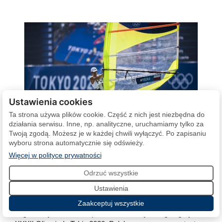
Ustawienia cookies
Ta strona używa plików cookie. Część z nich jest niezbędna do
działania serwisu. Inne, np. analityczne, uruchamiamy tylko za
Twoją zgodą. Możesz je w każdej chwili wyłączyć. Po zapisaniu
wyboru strona automatycznie się odświeży.
(otwiera się w nowej karcie)
Więcej w polityce prywatności
Piotr Myszka bez medalu w RS:X
Odrzuć wszystkie
31 lipca 2021
Ustawienia
Piotr Myszka nie wywalczył upragnionego medalu w
Zaakceptuj wszystkie
żeglarskiej klasie RS:X podczas finałowych regat Igrzysk