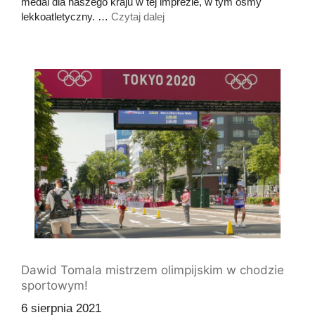
medal dla naszego kraju w tej imprezie, w tym ósmy
lekkoatletyczny. …
Czytaj dalej
Dawid Tomala mistrzem olimpijskim w chodzie
sportowym!
6 sierpnia 2021