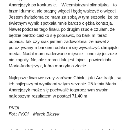
Andrejczyk po konkursie. – Wicemistrzyni olimpijska – to
brzmi dumnie, ale pragnę więcej i będę walczyć o więcej.
Jestem świadoma co mam za sobą w tym sezonie, że po
świetnym wynik spotkała mnie bardzo ciężka kontuzja.
Nawet podczas tego finału, po drugim rzucie czułam, że
będzie bardzo ciężko się poprawić, bo bark mi teraz
odpada. Tak czy siak jestem zadowolona, że nawet z
porozrywanym barkiem udało mi się wywalczyć olimpijski
medal. Nadal mam naderwane mięśnie – one się jeszcze
nie zagoiły. No, ale srebro i tak jest fajne – powiedziała
Maria Andrejczyk, która marzyła o złocie.
Najlepsze finałowe rzuty zarówno Chinki, jak i Australijki, są
ich najlepszymi wynikami w tym sezonie. 25-letnia Maria
Andrejczyk może się pochwalić tegorocznym swoim
najlepszym rezultatem w postaci 71.40 m.
PKOl
Fot.: PKOl – Marek Biczyk