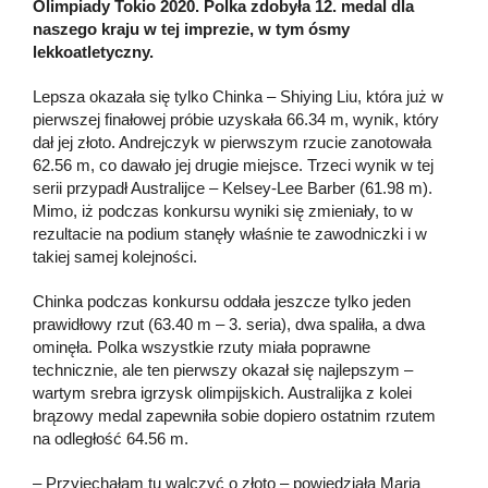
Olimpiady Tokio 2020. Polka zdobyła 12. medal dla
naszego kraju w tej imprezie, w tym ósmy
lekkoatletyczny.
Lepsza okazała się tylko Chinka – Shiying Liu, która już w
pierwszej finałowej próbie uzyskała 66.34 m, wynik, który
dał jej złoto. Andrejczyk w pierwszym rzucie zanotowała
62.56 m, co dawało jej drugie miejsce. Trzeci wynik w tej
serii przypadł Australijce – Kelsey-Lee Barber (61.98 m).
Mimo, iż podczas konkursu wyniki się zmieniały, to w
rezultacie na podium stanęły właśnie te zawodniczki i w
takiej samej kolejności.
Chinka podczas konkursu oddała jeszcze tylko jeden
prawidłowy rzut (63.40 m – 3. seria), dwa spaliła, a dwa
ominęła. Polka wszystkie rzuty miała poprawne
technicznie, ale ten pierwszy okazał się najlepszym –
wartym srebra igrzysk olimpijskich. Australijka z kolei
brązowy medal zapewniła sobie dopiero ostatnim rzutem
na odległość 64.56 m.
– Przyjechałam tu walczyć o złoto – powiedziała Maria