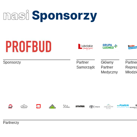
nasi
Sponsorzy
Sponsorzy
Partner
Główny
Partne
Samorządowy
Partner
Reprez
Medyczny
Młodzi
Partnerzy