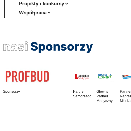
Projekty i konkursy
Współpraca
nasi
Sponsorzy
Sponsorzy
Partner
Główny
Partne
Samorządowy
Partner
Reprez
Medyczny
Młodzi