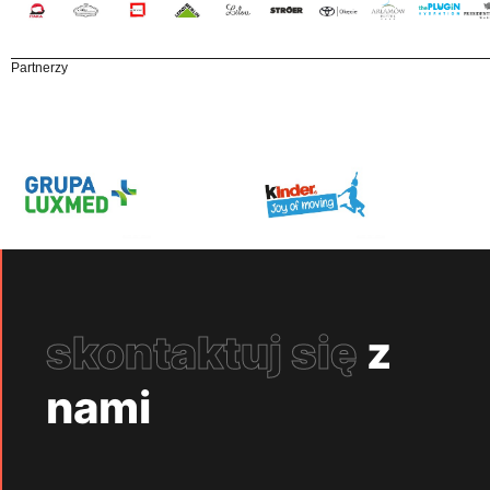
Partnerzy
skontaktuj się
z
nami