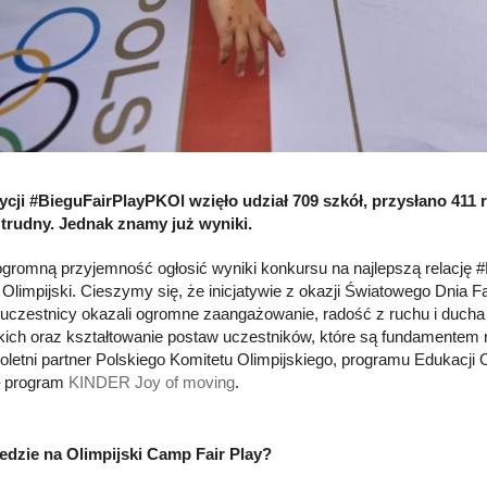
dycji #BieguFairPlayPKOl wzięło udział 709 szkół, przysłano 411 
trudny. Jednak znamy już wyniki.
romną przyjemność ogłosić wyniki konkursu na najlepszą relację 
 Olimpijski. Cieszymy się, że inicjatywie z okazji Światowego Dnia Fa
a uczestnicy okazali ogromne zaangażowanie, radość z ruchu i ducha 
skich oraz kształtowanie postaw uczestników, które są fundamentem r
eloletni partner Polskiego Komitetu Olimpijskiego, programu Edukacji 
– program
KINDER Joy of moving
.
edzie na Olimpijski Camp Fair Play?