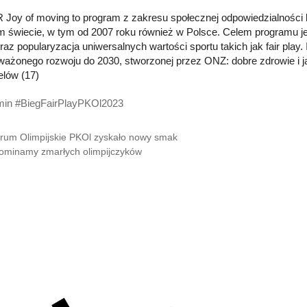
Joy of moving to program z zakresu społecznej odpowiedzialności 
m świecie, w tym od 2007 roku również w Polsce. Celem programu je
oraz popularyzacja uniwersalnych wartości sportu takich jak fair play
ażonego rozwoju do 2030, stworzonej przez ONZ: dobre zdrowie i jako
elów (17)
min #BiegFairPlayPKOl2023
rum Olimpijskie PKOl zyskało nowy smak
minamy zmarłych olimpijczyków