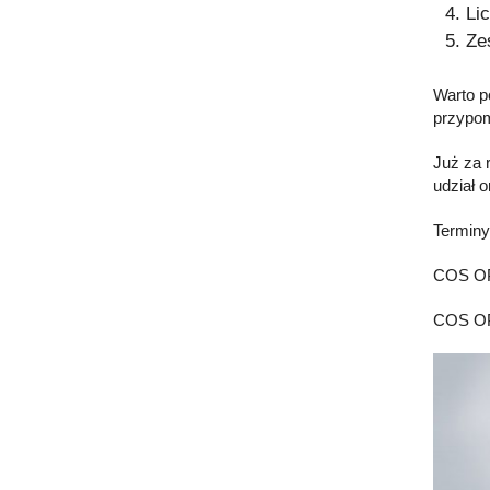
Li
Ze
Warto p
przypom
Już za 
udział 
Terminy
COS OPO
COS OPO