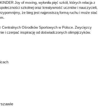
 KINDER Joy of moving, wyłoniła pięć szkół, których relacja z
 społeczności szkolnej oraz kreatywność uczniów i nauczycieli,
ypomnijmy, że bieg jest najprostszą formą ruchu i może stać
em.
z Centralnych Ośrodków Sportowych w Polsce. Zwycięzcy
nie i czerpać inspirację od doświadczonych olimpijczyków.
nicach
rszawie