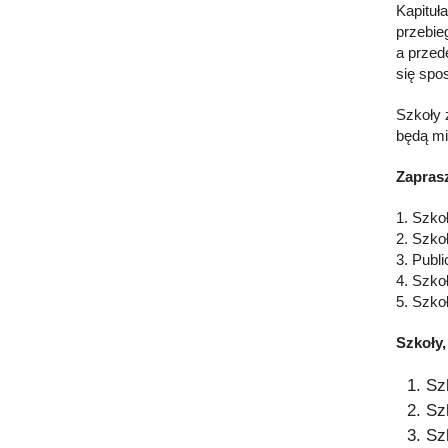
Kapituł
przebie
a przed
się spo
Szkoły 
będą mi
Zapras
1. Szko
2. Szko
3. Publ
4. Szko
5. Szko
Szkoły,
Sz
Sz
Sz