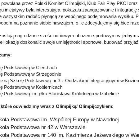
a powołana przez Polski Komitet Olimpijski, Klub Fair Play PKOl oraz
gu inicjatywy była interesująca, pokazała zaangażowanie i integrację
e wszystkim radość płynącą ze wspólnego podejmowania wysiłku. Prz
sobem na poznanie siebie nawzajem, o ile zdecydujemy się biec raz
zostają nagrodzone sześciodniowym obozem sportowym w jednym 
eli okazję doskonalić swoje umiejętności sportowe, budować przyjaź
zamy:
łę Podstawową w Cierchach
łę Podstawową w Strzegocinie
iczną Szkołę Podstawową nr 3 z Oddziałami Integracyjnymi w Kozie
łę Podstawową w Kobiernicach
łę Podstawową im. płka Stanisława Królickiego w Izabelinie
 które odwiedzimy wraz z Olimpijką/ Olimpijczykiem:
koła Podstawowa im. Wspólnej Europy w Nawodnej
koła Podstawowa nr 42 w Warszawie
koła Podstawowa nr 140 im. Kazimierza Jeżewskiego w Wa