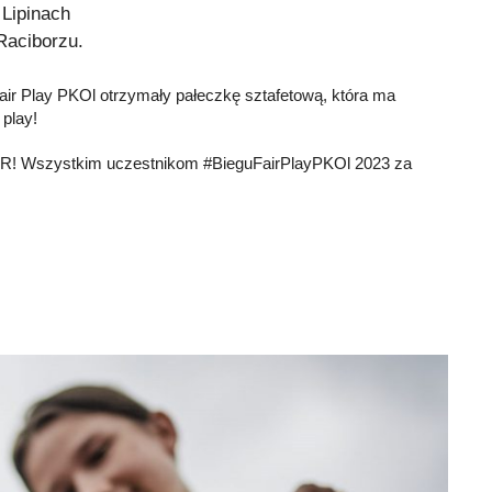
 Lipinach
Raciborzu.
Fair Play PKOl otrzymały pałeczkę sztafetową, która ma
 play!
FAIR! Wszystkim uczestnikom #BieguFairPlayPKOl 2023 za