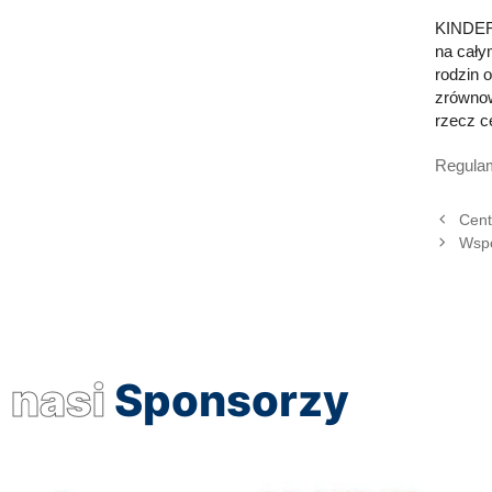
KINDER 
na cały
rodzin 
zrównow
rzecz c
Regula
Cent
Wspo
nasi
Sponsorzy