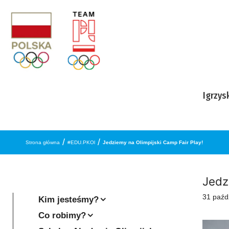
Przejdź do treści
Igrzys
/
/
Strona główna
#EDU.PKOl
Jedziemy na Olimpijski Camp Fair Play!
Jedz
31 paźd
Kim jesteśmy?
Co robimy?