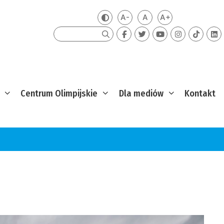
A-
A
A+
Zmień kontrast
Mniejsza czcionka
Domyślna czcionka
Większa czcion
Szukaj
Centrum Olimpijskie
Dla mediów
Kontakt