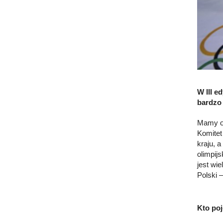
W III e
bardzo 
Mamy og
Komitet
kraju, 
olimpij
jest wi
Polski 
Kto poj