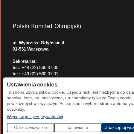
Polski Komitet Olimpijski
ul. Wybrzeże Gdyńskie 4
01-531 Warszawa
Sekretariat:
tel.:
+48 (22) 560 37 00
tel.:
+48 (22) 560 37 01
e-mail:
pkol@pkol.pl
Ustawienia cookies
Ta strona używa plików cookie. Część z nich jest niezbędna do dzia
serwisu. Inne, np. analityczne, uruchamiamy tylko za Twoją zgodą
je w każdej chwili wyłączyć. Po zapisaniu wyboru strona automatycz
odświeży.
(otwiera się w nowej karcie)
Więcej w polityce prywatności
Odrzuć wszystkie
Ustawienia
Zaakceptuj wsz