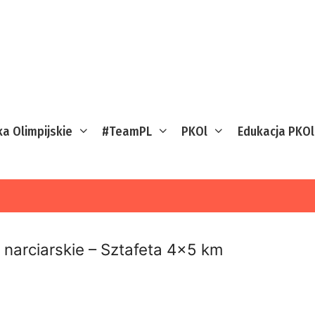
ka Olimpijskie
#TeamPL
PKOl
Edukacja PKOl
i narciarskie – Sztafeta 4×5 km