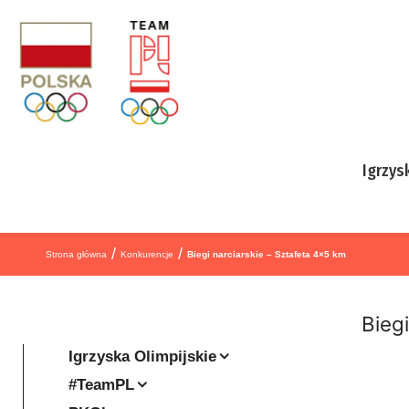
Przejdź do treści
Igrzys
/
/
Strona główna
Konkurencje
Biegi narciarskie – Sztafeta 4×5 km
Bieg
Igrzyska Olimpijskie
#TeamPL