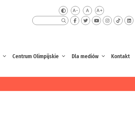
A-
A
A+
Zmień kontrast
Mniejsza czcionka
Domyślna czcionka
Większa czcion
Szukaj
Centrum Olimpijskie
Dla mediów
Kontakt