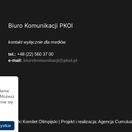
Biuro Komunikacji PKOl
kontakt wyłącznie dla mediów
tel.:
+48 (22) 560 37 00
e-mail:
biurokomunikacji@pkol.pl
łania
. Możesz
nie się
2026 Polski Komitet Olimpijski | Projekt i realizacja:
Agencja Cumulu
ystkie