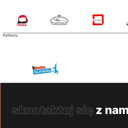
Partnerzy
skontaktuj się
z nam