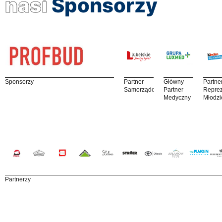
nasi
Sponsorzy
Sponsorzy
Partner
Główny
Partne
Samorządowy
Partner
Reprez
Medyczny
Młodzi
Partnerzy