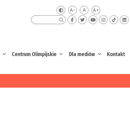
A-
A
A+
Zmień kontrast
Mniejsza czcionka
Domyślna czcionka
Większa czcion
Szukaj
Centrum Olimpijskie
Dla mediów
Kontakt