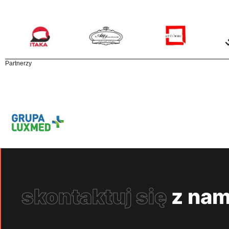
Partnerzy
skontaktuj się
z nam