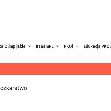
ka Olimpijskie
#TeamPL
PKOl
Edukacja PKOl
czkarstwo