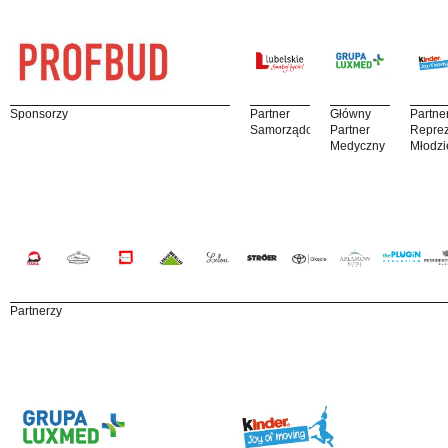
Sponsorzy
Partner
Główny
Partne
Samorządowy
Partner
Reprez
Medyczny
Młodzi
Partnerzy