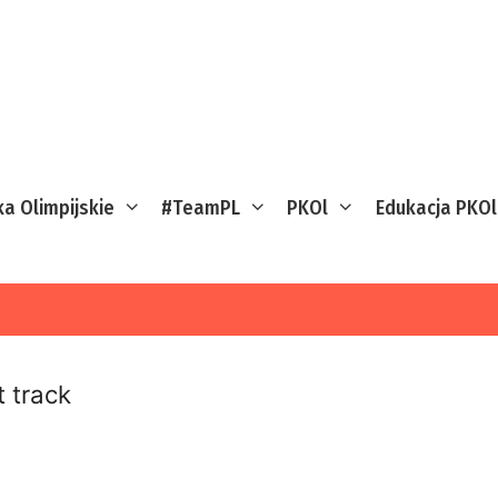
ka Olimpijskie
#TeamPL
PKOl
Edukacja PKOl
t track