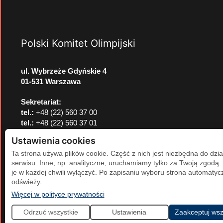
Polski Komitet Olimpijski
ul. Wybrzeże Gdyńskie 4
01-531 Warszawa
Sekretariat:
tel.:
+48 (22) 560 37 00
tel.:
+48 (22) 560 37 01
e-mail:
pkol@pkol.pl
Ustawienia cookies
Ta strona używa plików cookie. Część z nich jest niezbędna do dzia
serwisu. Inne, np. analityczne, uruchamiamy tylko za Twoją zgodą
je w każdej chwili wyłączyć. Po zapisaniu wyboru strona automatycz
odświeży.
(otwiera się w nowej karcie)
Więcej w polityce prywatności
Odrzuć wszystkie
Ustawienia
Zaakceptuj wsz