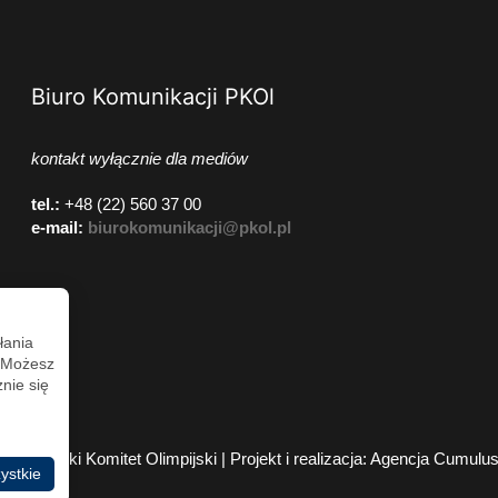
Biuro Komunikacji PKOl
kontakt wyłącznie dla mediów
tel.:
+48 (22) 560 37 00
e-mail:
biurokomunikacji@pkol.pl
łania
. Możesz
nie się
2026 Polski Komitet Olimpijski | Projekt i realizacja:
Agencja Cumulu
ystkie