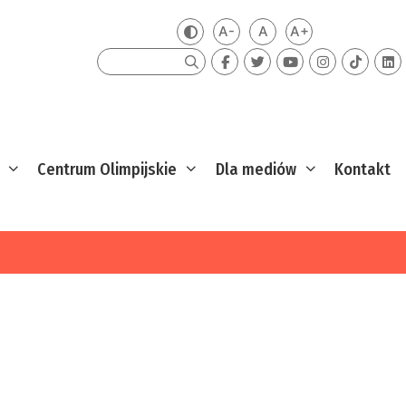
A-
A
A+
Zmień kontrast
Mniejsza czcionka
Domyślna czcionka
Większa czcion
Szukaj
Centrum Olimpijskie
Dla mediów
Kontakt