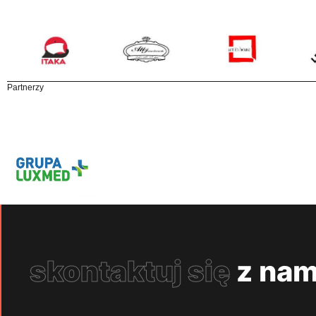
Partnerzy
skontaktuj się
z nam