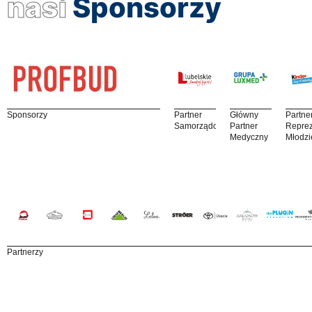
nasi
Sponsorzy
Sponsorzy
Partner
Główny
Partne
Samorządowy
Partner
Reprez
Medyczny
Młodzi
Partnerzy