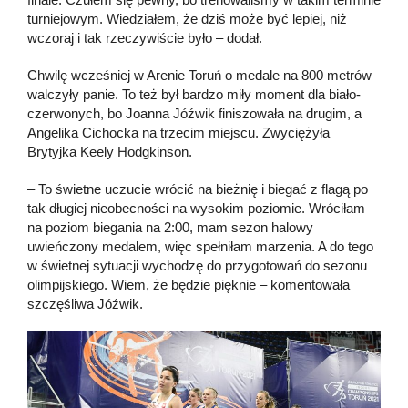
turniejowym. Wiedziałem, że dziś może być lepiej, niż
wczoraj i tak rzeczywiście było – dodał.
Chwilę wcześniej w Arenie Toruń o medale na 800 metrów
walczyły panie. To też był bardzo miły moment dla biało-
czerwonych, bo Joanna Jóźwik finiszowała na drugim, a
Angelika Cichocka na trzecim miejscu. Zwyciężyła
Brytyjka Keely Hodgkinson.
– To świetne uczucie wrócić na bieżnię i biegać z flagą po
tak długiej nieobecności na wysokim poziomie. Wróciłam
na poziom biegania na 2:00, mam sezon halowy
uwieńczony medalem, więc spełniłam marzenia. A do tego
w świetnej sytuacji wychodzę do przygotowań do sezonu
olimpijskiego. Wiem, że będzie pięknie – komentowała
szczęśliwa Jóźwik.