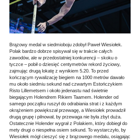
Brązowy medal w siedmioboju zdobył Paweł Wiesiołek.
Polak bardzo dobrze spisywał się w trakcie całych
zawodów, ale w przedostatniej konkurencji – skoku o
tyczce – pobił o dziesięć centymetrów rekord życiowy,
zajmując drugą lokatę z wynikiem 5.20. To przed
kończącym rywalizację biegiem na 1000 metrów dawało
mu około siedmiu sekund nad czwartym Estończykiem
Risto Lillemetsem i około jedenastu nad świetnie
biegającym Holendrem Rikiem Taamem. Holender od
samego początku ruszył do odrabiania strat i z każdym
okrążeniem powiększał przewagę, a Wiesiołek prowadził
drugą grupę i pilnował, by przewaga nie była zbyt duża.
Ostatecznie Holender wygrał z Polakiem, który dobiegł do
mety drugi o niespełna osiem sekund. To wystarczyło, by
Wiesiołek mógł cieszyć się z brązowego medalu, osiągając