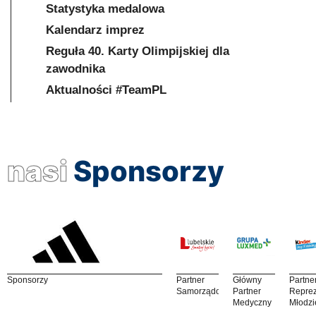
Statystyka medalowa
Kalendarz imprez
Reguła 40. Karty Olimpijskiej dla
zawodnika
Aktualności #TeamPL
nasi
Sponsorzy
Sponsorzy
Partner
Główny
Partne
Samorządowy
Partner
Reprez
Medyczny
Młodzi