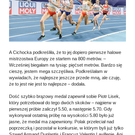
A Cichocka podkreśliła, że to jej dopiero pierwsze halowe
mistrzostwa Europy ze startem na 800 metrów. –
Wcześniej biegałam na tysiąc pięćset metrów. Bardzo się
cieszę, jestem mega szczęśliwa. Podkreślałam w
wywiadach, że najlepsze jeszcze przede mną, ale czuję,
że to jest nie jest to najlepsze – dodała.
Dość szybko brązowy medal zapewnił sobie Piotr Lisek,
który potrzebował do tego dwóch skoków – najpierw w
pierwszej próbie zaliczył 5.50, a następnie 5.70. Gdy
wykonywał ostatnią próbę na wysokości 5.80 było już
jasne, że medal ma zapewniony. Polak przeleciał nad
poprzeczką i pozostał w konkursie, w którym byli już tylko
Szwed Armand Duplantis i Francuz Valentin Lavillenie. Ani