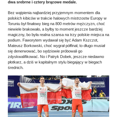
dwa srebrne i cztery brązowe medale.
Bez wątpienia najbardziej przyjemnym momentem dla
polskich kibiców w trakcie halowych mistrzostw Europy w
Toruniu był finałowy bieg na 800 metrów mężczyzn, choć
niewiele brakowało, a byłby to moment jeszcze bardziej
magiczny, bo była realna szansa na trzy polskie miejsca na
podium. Faworytem wydawał się być Adam Kszczot,
Mateusz Borkowski, choć wygrał półfinał, to długo musiał
się denerwować, bo sędziowie próbowali go
zdyskwalifikować. No i Patryk Dobek, jeszcze niedawno
płotkarz, a dziś w kapitalnym stylu biegający w biegach
średnich.