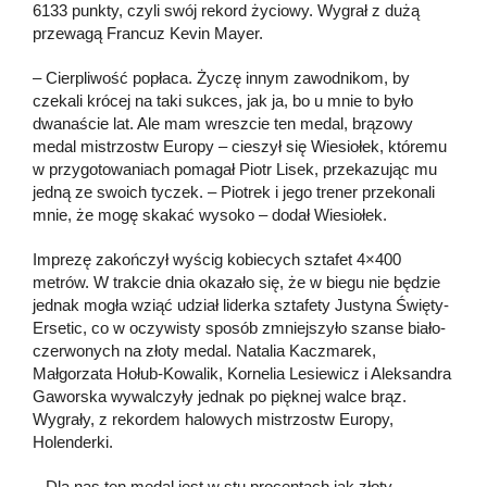
6133 punkty, czyli swój rekord życiowy. Wygrał z dużą
przewagą Francuz Kevin Mayer.
– Cierpliwość popłaca. Życzę innym zawodnikom, by
czekali krócej na taki sukces, jak ja, bo u mnie to było
dwanaście lat. Ale mam wreszcie ten medal, brązowy
medal mistrzostw Europy – cieszył się Wiesiołek, któremu
w przygotowaniach pomagał Piotr Lisek, przekazując mu
jedną ze swoich tyczek. – Piotrek i jego trener przekonali
mnie, że mogę skakać wysoko – dodał Wiesiołek.
Imprezę zakończył wyścig kobiecych sztafet 4×400
metrów. W trakcie dnia okazało się, że w biegu nie będzie
jednak mogła wziąć udział liderka sztafety Justyna Święty-
Ersetic, co w oczywisty sposób zmniejszyło szanse biało-
czerwonych na złoty medal. Natalia Kaczmarek,
Małgorzata Hołub-Kowalik, Kornelia Lesiewicz i Aleksandra
Gaworska wywalczyły jednak po pięknej walce brąz.
Wygrały, z rekordem halowych mistrzostw Europy,
Holenderki.
– Dla nas ten medal jest w stu procentach jak złoty.