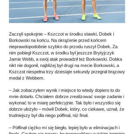
Zaczęli spokojnie – Kszczot w środku stawki, Dobek i
Borkowski na końcu. Na okrążenie przed końcem
nieprawdopodobnie szybko do przodu ruszył Dobek. Za
nim pobiegł Kszczot, w środku był jeszcze Brytyjczyk
Jamie Webb, a swój atak prowadził też Borkowski. Dobka
nikt nie dogonił, najbliżej był drugi na mecie Borkowski, a
Kszczot niespełna trzy dziesiąte sekundy przegrał brązowy
medal z Webbem.
– Jak zobaczyłem wynik i miejsce to wtedy dopiero to do
mnie dotarło. Chciałem dobrze zrealizować swoje zadanie i
wykonać to w miarę perfekcyjnie. Tak było i wszystko się
dobrze ułożyło – mówił Dobek, który, co ciekawe, uznał, że
trudniejszy był dla niego półfinał, niż finał.
– Półfinał ciężko mi się biegło, lepiej było w eliminacjach i
finale. Czułem się pewny, bo trenowaliśmy w takim terminie