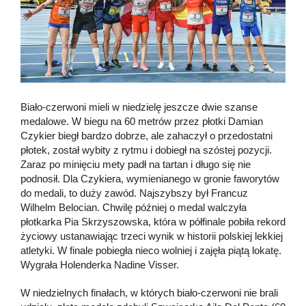
Biało-czerwoni mieli w niedzielę jeszcze dwie szanse
medalowe. W biegu na 60 metrów przez płotki Damian
Czykier biegł bardzo dobrze, ale zahaczył o przedostatni
płotek, został wybity z rytmu i dobiegł na szóstej pozycji.
Zaraz po minięciu mety padł na tartan i długo się nie
podnosił. Dla Czykiera, wymienianego w gronie faworytów
do medali, to duży zawód. Najszybszy był Francuz
Wilhelm Belocian. Chwilę później o medal walczyła
płotkarka Pia Skrzyszowska, która w półfinale pobiła rekord
życiowy ustanawiając trzeci wynik w historii polskiej lekkiej
atletyki. W finale pobiegła nieco wolniej i zajęła piątą lokatę.
Wygrała Holenderka Nadine Visser.
W niedzielnych finałach, w których biało-czerwoni nie brali