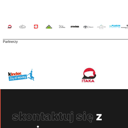
Partnerzy
skontaktuj się
z