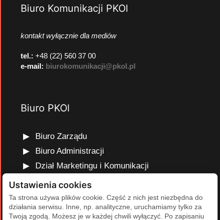
Biuro Komunikacji PKOl
kontakt wyłącznie dla mediów
tel.:
+48 (22) 560 37 00
e-mail:
biurokomunikacji@pkol.pl
Biuro PKOl
Biuro Zarządu
Biuro Administracji
Dział Marketingu i Komunikacji
Dział Edukacji Olimpijskiej
Ustawienia cookies
Dział Finansów i Kadr
Ta strona używa plików cookie. Część z nich jest niezbędna do
działania serwisu. Inne, np. analityczne, uruchamiamy tylko za
Dział Projektów Olimpijskich
Twoją zgodą. Możesz je w każdej chwili wyłączyć. Po zapisaniu