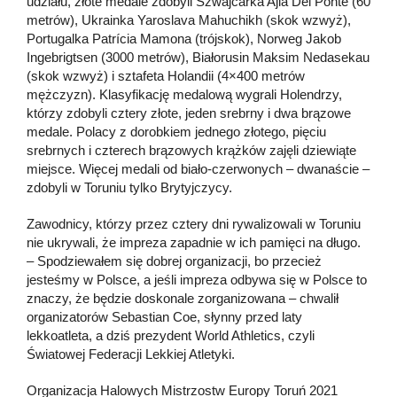
udziału, złote medale zdobyli Szwajcarka Ajla Del Ponte (60
metrów), Ukrainka Yaroslava Mahuchikh (skok wzwyż),
Portugalka Patrícia Mamona (trójskok), Norweg Jakob
Ingebrigtsen (3000 metrów), Białorusin Maksim Nedasekau
(skok wzwyż) i sztafeta Holandii (4×400 metrów
mężczyzn). Klasyfikację medalową wygrali Holendrzy,
którzy zdobyli cztery złote, jeden srebrny i dwa brązowe
medale. Polacy z dorobkiem jednego złotego, pięciu
srebrnych i czterech brązowych krążków zajęli dziewiąte
miejsce. Więcej medali od biało-czerwonych – dwanaście –
zdobyli w Toruniu tylko Brytyjczycy.
Zawodnicy, którzy przez cztery dni rywalizowali w Toruniu
nie ukrywali, że impreza zapadnie w ich pamięci na długo.
– Spodziewałem się dobrej organizacji, bo przecież
jesteśmy w Polsce, a jeśli impreza odbywa się w Polsce to
znaczy, że będzie doskonale zorganizowana – chwalił
organizatorów Sebastian Coe, słynny przed laty
lekkoatleta, a dziś prezydent World Athletics, czyli
Światowej Federacji Lekkiej Atletyki.
Organizacja Halowych Mistrzostw Europy Toruń 2021