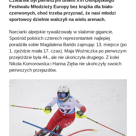
Czwartek był pierwszym dniem XVI Olimpijskiego
Festiwalu Młodzieży Europy bez krążka dla biało-
czerwonych, choć trzeba przyznać, że nasi młodzi
sportowcy dzielnie walczyli na wielu arenach.
Narciarki alpejskie rywalizowały w slalomie gigancie.
Spośród polskich czterech reprezentantek najlepiej
poradziła sobie Magdalena Bańdo zajmując 13. miejsce (po
1. zjeździe miała 17. czas). Maja Woźniczka po pierwszym
przejeździe była 44., ale nie ukończyła drugiego. Z kolei
Nikola Komorowska i Hanna Zięba nie ukończyły swoich
pierwszych przejazdów.