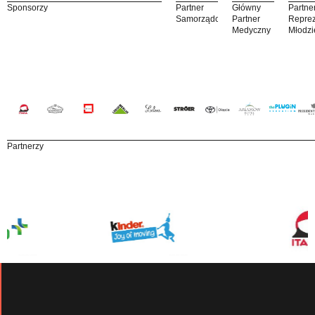
Sponsorzy
Partner
Główny
Partne
Samorządowy
Partner
Reprez
Medyczny
Młodzi
Partnerzy