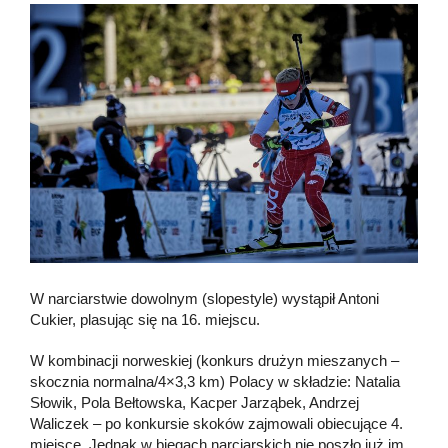
W narciarstwie dowolnym (slopestyle) wystąpił Antoni
Cukier, plasując się na 16. miejscu.
W kombinacji norweskiej (konkurs drużyn mieszanych –
skocznia normalna/4×3,3 km) Polacy w składzie: Natalia
Słowik, Pola Bełtowska, Kacper Jarząbek, Andrzej
Waliczek – po konkursie skoków zajmowali obiecujące 4.
miejsce. Jednak w biegach narciarskich nie poszło już im