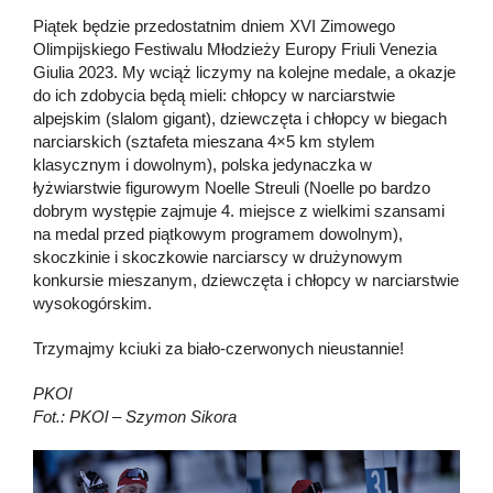
Piątek będzie przedostatnim dniem XVI Zimowego
Olimpijskiego Festiwalu Młodzieży Europy Friuli Venezia
Giulia 2023. My wciąż liczymy na kolejne medale, a okazje
do ich zdobycia będą mieli: chłopcy w narciarstwie
alpejskim (slalom gigant), dziewczęta i chłopcy w biegach
narciarskich (sztafeta mieszana 4×5 km stylem
klasycznym i dowolnym), polska jedynaczka w
łyżwiarstwie figurowym Noelle Streuli (Noelle po bardzo
dobrym występie zajmuje 4. miejsce z wielkimi szansami
na medal przed piątkowym programem dowolnym),
skoczkinie i skoczkowie narciarscy w drużynowym
konkursie mieszanym, dziewczęta i chłopcy w narciarstwie
wysokogórskim.
Trzymajmy kciuki za biało-czerwonych nieustannie!
PKOl
Fot.: PKOl – Szymon Sikora