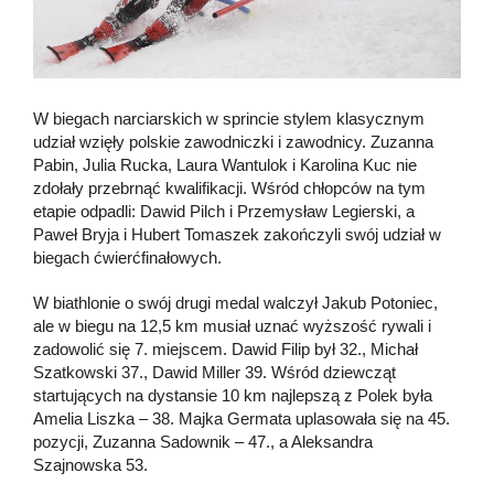
W biegach narciarskich w sprincie stylem klasycznym
udział wzięły polskie zawodniczki i zawodnicy. Zuzanna
Pabin, Julia Rucka, Laura Wantulok i Karolina Kuc nie
zdołały przebrnąć kwalifikacji. Wśród chłopców na tym
etapie odpadli: Dawid Pilch i Przemysław Legierski, a
Paweł Bryja i Hubert Tomaszek zakończyli swój udział w
biegach ćwierćfinałowych.
W biathlonie o swój drugi medal walczył Jakub Potoniec,
ale w biegu na 12,5 km musiał uznać wyższość rywali i
zadowolić się 7. miejscem. Dawid Filip był 32., Michał
Szatkowski 37., Dawid Miller 39. Wśród dziewcząt
startujących na dystansie 10 km najlepszą z Polek była
Amelia Liszka – 38. Majka Germata uplasowała się na 45.
pozycji, Zuzanna Sadownik – 47., a Aleksandra
Szajnowska 53.