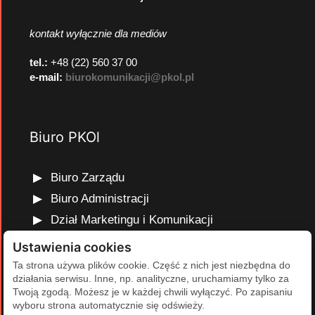
kontakt wyłącznie dla mediów
tel.:
+48 (22) 560 37 00
e-mail:
biurokomunikacji@pkol.pl
Biuro PKOl
Biuro Zarządu
Biuro Administracji
Dział Marketingu i Komunikacji
Dział Edukacji Olimpijskiej
Ustawienia cookies
Dział Finansów i Kadr
Ta strona używa plików cookie. Część z nich jest niezbędna do
działania serwisu. Inne, np. analityczne, uruchamiamy tylko za
Dział Projektów Olimpijskich
Twoją zgodą. Możesz je w każdej chwili wyłączyć. Po zapisaniu
Dział Programów Rozwojowych
wyboru strona automatycznie się odświeży.