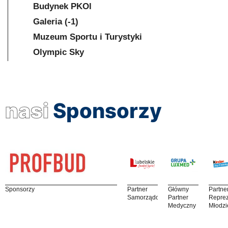
Budynek PKOl
Galeria (-1)
Muzeum Sportu i Turystyki
Olympic Sky
nasi
Sponsorzy
Sponsorzy
Partner
Główny
Partne
Samorządowy
Partner
Reprez
Medyczny
Młodzi