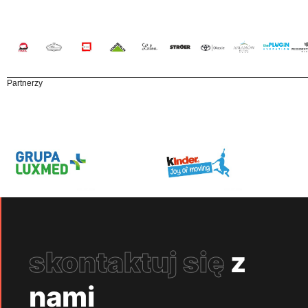
Partnerzy
skontaktuj się
z
nami