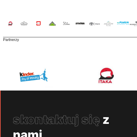
Partnerzy
skontaktuj się
z
nami