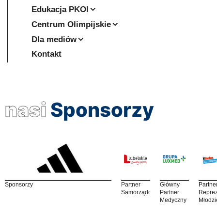
Edukacja PKOl
Centrum Olimpijskie
Dla mediów
Kontakt
nasi
Sponsorzy
Sponsorzy
Partner
Główny
Partne
Samorządowy
Partner
Reprez
Medyczny
Młodzi