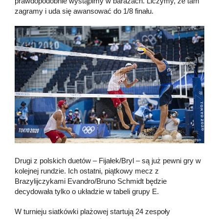
prawdopodobnie wystąpimy w barażach. Liczymy, ze tam
zagramy i uda się awansować do 1/8 finału.
Drugi z polskich duetów – Fijałek/Bryl – są już pewni gry w
kolejnej rundzie. Ich ostatni, piątkowy mecz z
Brazylijczykami Evandro/Bruno Schmidt będzie
decydowała tylko o układzie w tabeli grupy E.
W turnieju siatkówki plażowej startują 24 zespoły