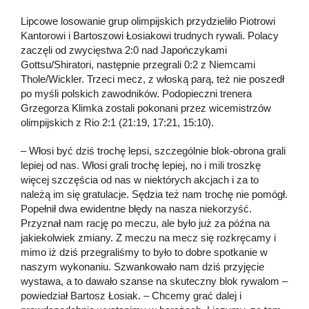
Lipcowe losowanie grup olimpijskich przydzieliło Piotrowi
Kantorowi i Bartoszowi Łosiakowi trudnych rywali. Polacy
zaczęli od zwycięstwa 2:0 nad Japończykami
Gottsu/Shiratori, następnie przegrali 0:2 z Niemcami
Thole/Wickler. Trzeci mecz, z włoską parą, też nie poszedł
po myśli polskich zawodników. Podopieczni trenera
Grzegorza Klimka zostali pokonani przez wicemistrzów
olimpijskich z Rio 2:1 (21:19, 17:21, 15:10).
– Włosi być dziś trochę lepsi, szczególnie blok-obrona grali
lepiej od nas. Włosi grali trochę lepiej, no i mili troszkę
więcej szczęścia od nas w niektórych akcjach i za to
należą im się gratulacje. Sędzia też nam trochę nie pomógł.
Popełnił dwa ewidentne błędy na nasza niekorzyść.
Przyznał nam rację po meczu, ale było już za późna na
jakiekolwiek zmiany. Z meczu na mecz się rozkręcamy i
mimo iż dziś przegraliśmy to było to dobre spotkanie w
naszym wykonaniu. Szwankowało nam dziś przyjęcie
wystawa, a to dawało szanse na skuteczny blok rywalom –
powiedział Bartosz Łosiak. – Chcemy grać dalej i