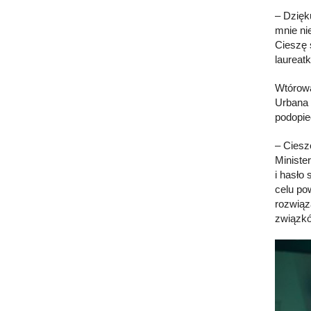
– Dzięk
mnie ni
Cieszę 
laureat
Wtórowa
Urbana 
podopie
– Ciesz
Ministe
i hasło
celu po
rozwiąz
związkó