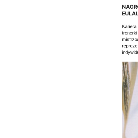
NAGR
EULAL
Kariera
trenerk
mistrzo
repreze
indywid