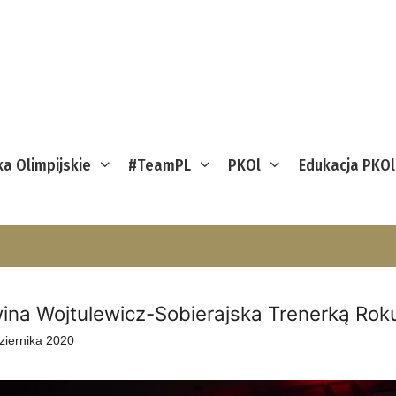
ka Olimpijskie
#TeamPL
PKOl
Edukacja PKOl
ina Wojtulewicz-Sobierajska Trenerką Rok
ziernika 2020