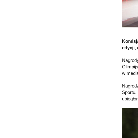
Komisja
edycji,
Nagrody
Olimpij
w media
Nagrodz
Sportu.
ubiegło