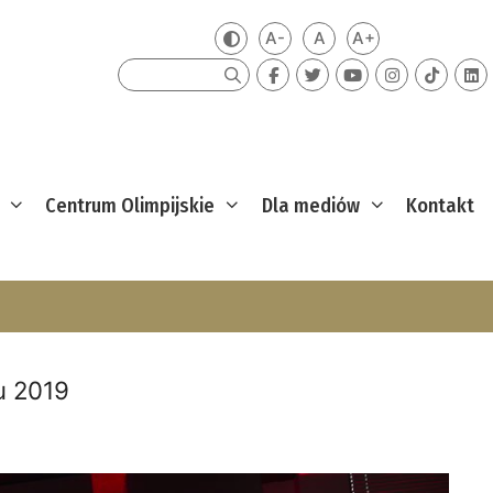
A-
A
A+
Zmień kontrast
Mniejsza czcionka
Domyślna czcionka
Większa czcion
Szukaj
Centrum Olimpijskie
Dla mediów
Kontakt
u 2019