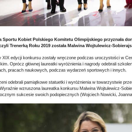
 Sportu Kobiet Polskiego Komitetu Olimpijskiego przyznała do
 czyli Trenerką Roku 2019 została Malwina Wojtulewicz-Sobierajs
 XIX edycji konkursu zostały wręczone podczas uroczystości w C
skim. Oprócz głównej laureatki wyróżnienia i nagrody odebrali szkole
ch, pracach naukowych, podczas wydarzeń sportowych i innych.
eni odebrali pamiątkowe statuetki i wyróżnienia w towarzystwie prze
 Wyraźnie wzruszona laureatka konkursu Malwina Wojtulewicz-Sobiera
rocznym sukcesie swoich podopiecznych (Wojciech Nowicki, Joanna 