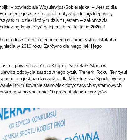
pijki – powiedziała Wojtulewicz-Sobierajska. – Jest to dla
różnienie jeszcze bardziej motywuje do ciężkiej pracy.
wszystkim, dzięki którym dziś tu jestem – zakończyła
dnicy będą walczyć dalej, a ich cel to Tokio 2020+1.
ł nagrodę w imieniu nieobecnego na uroczystości Jakuba
nięcia w 2019 roku. Zarówno dla niego, jak i jego
ystości – powiedziała Anna Krupka, Sekretarz Stanu w
tulewicz zdobycia zaszczytnego tytułu Trenerki Roku. Ten tytuł
 sporcie, co jest bardzo ważne dla Ministerstwa Sportu. W tym
iowanie i formułowanie stanowisk dotyczących systemowych
owym, aby przynajmniej 10 procent składu zarządów