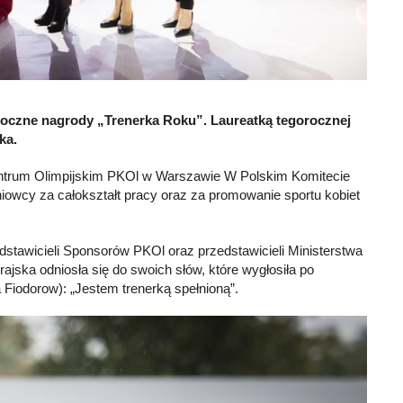
roczne nagrody „Trenerka Roku”. Laureatką tegorocznej
ka.
entrum Olimpijskim PKOl w Warszawie W Polskim Komitecie
niowcy za całokształt pracy oraz za promowanie sportu kobiet
dstawicieli Sponsorów PKOl oraz przedstawicieli Ministerstwa
jska odniosła się do swoich słów, które wygłosiła po
Fiodorow): „Jestem trenerką spełnioną”.