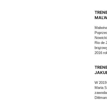
TREN
MALWI
Malwina 
Poprzed
Nowicki
Rio de 
brązowy
2016 ro
TREN
JAKUB
W 2019 
Maria S
zawodac
Dittman