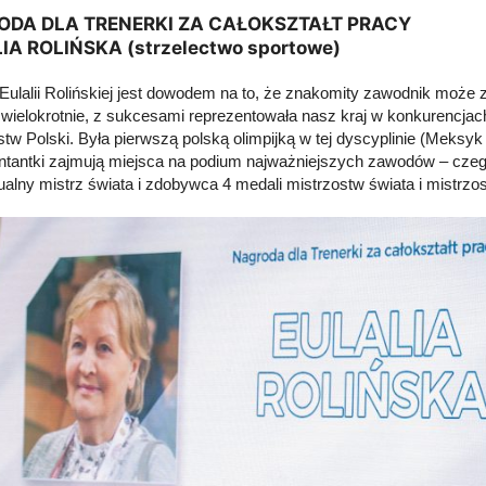
ODA DLA TRENERKI ZA CAŁOKSZTAŁT PRACY
IA ROLIŃSKA (strzelectwo sportowe)
 Eulalii Rolińskiej jest dowodem na to, że znakomity zawodnik moż
i wielokrotnie, z sukcesami reprezentowała nasz kraj w konkurencjac
stw Polski. Była pierwszą polską olimpijką w tej dyscyplinie (Meksyk
ntantki zajmują miejsca na podium najważniejszych zawodów – czeg
ualny mistrz świata i zdobywca 4 medali mistrzostw świata i mistrzo