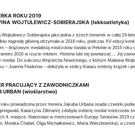
ERKA ROKU 2019
NA WOJTULEWICZ-SOBIERAJSKA (lekkoatletyka)
Wojtulewicz-Sobierajska jako jedna z trzech trenerek w całej 19-letni
nio nagrodę główną otrzymała w 2016 roku, podczas XV edycji konku
m – brązowym medalistą mistrzostw świata w Pekinie w 2015 roku o
Janeiro 2016 w rzucie młotem. Historia lubi się powtarzać… Jej z
 medal. Do sukcesu Wojciecha Nowickiego, z którym Malwina Wojtul
ku – Joanna Fiodorow – dołożyła w stolicy Kataru srebrny krążek i j
ER PRACUJĄCY Z ZAWODNICZKAMI
 URBAN (wioślarstwo)
roku prowadzona przez trenera Jakuba Urbana osada czwórki podwó
pringwald, Katarzyna Zillmann) zdobyła srebrny medal mistrzostw świ
h 4. miejsce. Natomiast w mistrzostwach Europy Seniorów 2019 czw
n, Monika Chabel, Olga Michałkiewicz, Maria Wierzbowska), a czwórk