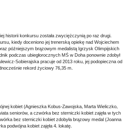
ej historii konkursu została zwyciężczynią po raz drugi.
rsu, kiedy doceniono jej trenerską opiekę nad Wojciechem
raz późniejszym brązowym medalistą Igrzysk Olimpijskich
awodnik podczas ubiegłorocznych MŚ w Doha ponownie zdobył
ewicz-Sobierajska pracuje od 2013 roku, jej podopieczna od
ednocześnie rekord życiowy 76,35 m.
jnej kobiet (Agnieszka Kobus-Zawojska, Marta Wieliczko,
ata seniorów, a czwórka bez sterniczki kobiet zajęła w tych
órka bez sterniczki kobiet zdobyła brązowy medal (Joanna
a podwójna kobiet zajęła 4. lokatę.