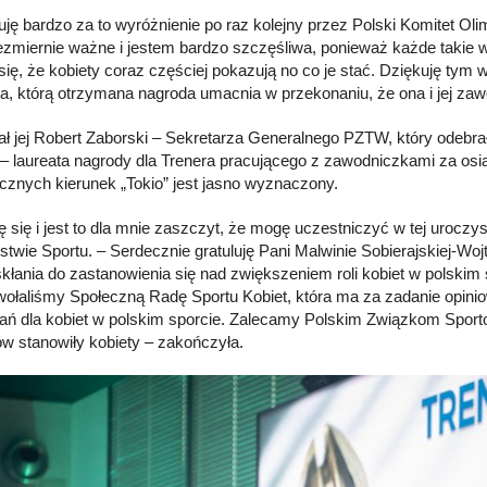
uję bardzo za to wyróżnienie po raz kolejny przez Polski Komitet Olim
ezmiernie ważne i jestem bardzo szczęśliwa, ponieważ każde takie wy
się, że kobiety coraz częściej pokazują no co je stać. Dziękuję tym 
ka, którą otrzymana nagroda umacnia w przekonaniu, że ona i jej zawo
ł jej Robert Zaborski – Sekretarza Generalnego PZTW, który odebra
– laureata nagrody dla Trenera pracującego z zawodniczkami za osiąg
cznych kierunek „Tokio” jest jasno wyznaczony.
ę się i jest to dla mnie zaszczyt, że mogę uczestniczyć w tej urocz
rstwie Sportu. – Serdecznie gratuluję Pani Malwinie Sobierajskiej-Woj
 skłania do zastanowienia się nad zwiększeniem roli kobiet w polskim
wołaliśmy Społeczną Radę Sportu Kobiet, która ma za zadanie opin
ań dla kobiet w polskim sporcie. Zalecamy Polskim Związkom Sport
w stanowiły kobiety – zakończyła.