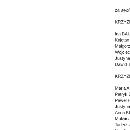
za wybi
KRZYŻ
Iga B
Kajeta
Małgor
Wojcie
Justyn
Dawid
KRZYŻ
Maria
Patryk
Paweł 
Justyn
Anna K
Malwi
Tadeus