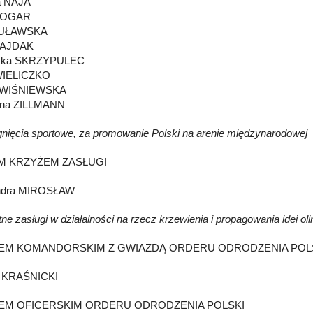
a NAJA
a OGAR
PUŁAWSKA
SAJDAK
zka SKRZYPULEC
WIELICZKO
 WIŚNIEWSKA
yna ZILLMANN
gnięcia sportowe, za promowanie Polski na arenie międzynarodowej
M KRZYŻEM ZASŁUGI
ndra MIROSŁAW
ne zasługi w działalności na rzecz krzewienia i propagowania idei oli
EM KOMANDORSKIM Z GWIAZDĄ ORDERU ODRODZENIA POL
j KRAŚNICKI
EM OFICERSKIM ORDERU ODRODZENIA POLSKI