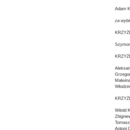
Adam 
za wybi
KRZYŻ
Szymo
KRZYŻ
Aleksa
Grzego
Malwi
Włodzi
KRZYŻ
Witold
Zbigni
Tomas
Antoni