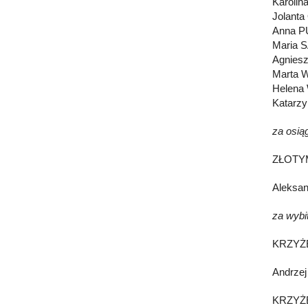
Karolin
Jolant
Anna 
Maria 
Agnies
Marta 
Helena
Katarz
za osią
ZŁOTY
Aleksa
za wybit
KRZYŻ
Andrze
KRZYŻ