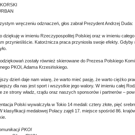
SIKORSKI
 URBAN
zystym wręczeniu odznaczeń, głos zabrał Prezydent Andrzej Duda:
o dziękuję w imieniu Rzeczypospolitej Polskiej oraz w imieniu całe
am przynieśliście. Katorżnicza praca przyniosła swoje efekty. Gdyby
yło.
odziękowań zostały również skierowane do Prezesa Polskiego Komite
nego PKOl, Adama Krzesińskiego.
ejszy dzień daje nam wiarę, że warto mieć pasję, że warto ciężko pra
niejszy dla nas jest sport i wszystkie jego walory. W imieniu całej 
e ze strony władz, rządu oraz naszych sponsorów i partnerów – powi
ntacja Polski wywalczyła w Tokio 14 medali: cztery złote, pięć sreb
W klasyfikacji medalowej Polacy zajęli 17. miejsce spośród 86. kraj
kie.
omunikacji PKOl