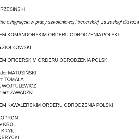
KRZESIŃSKI
tne osiągnięcia w pracy szkoleniowej i trenerskiej, za zasługi dla ro
EM KOMANDORSKIM ORDERU ODRODZENIA POLSKI
n ZIÓŁKOWSKI
EM OFICERSKIM ORDERU ODRODZENIA POLSKI
nder MATUSIŃSKI
rz TOMALA
na WOJTULEWICZ
mierz ZAWADZKI
EM KAWALERSKIM ORDERU ODRODZENIA POLSKI
 KOPRON
ew KRÓL
z KRYK
 OBRYCKI