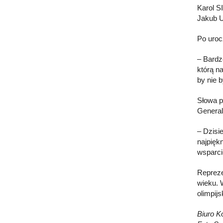
Karol 
Jakub
Po uroc
– Bardz
którą n
by nie b
Słowa p
General
– Dzisi
najpięk
wsparci
Repreze
wieku. 
olimpijs
Biuro K