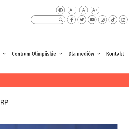
A-
A
A+
Zmień kontrast
Mniejsza czcionka
Domyślna czcionka
Większa czcion
Szukaj
Centrum Olimpijskie
Dla mediów
Kontakt
 RP