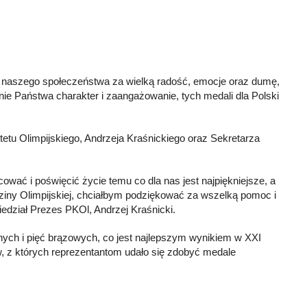
go naszego społeczeństwa za wielką radość, emocje oraz dumę,
 nie Państwa charakter i zaangażowanie, tych medali dla Polski
tu Olimpijskiego, Andrzeja Kraśnickiego oraz Sekretarza
cować i poświęcić życie temu co dla nas jest najpiękniejsze, a
Rodziny Olimpijskiej, chciałbym podziękować za wszelką pomoc i
edział Prezes PKOl, Andrzej Kraśnicki.
rnych i pięć brązowych, co jest najlepszym wynikiem w XXI
ów, z których reprezentantom udało się zdobyć medale