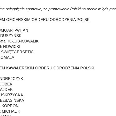
tne osiągnięcia sportowe, za promowanie Polski na arenie międzyna
EM OFICERSKIM ORDERU ODRODZENIA POLSKI
AUMGART-WITAN
n DUSZYŃSKI
zata HOŁUB-KOWALIK
ch NOWICKI
a ŚWIĘTY-ERSETIC
 TOMALA
EM KAWALERSKIM ORDERU ODRODZENIA POLSKI
 ANDREJCZYK
 DOBEK
FAJDEK
a ISKRZYCKA
IEŁBASIŃSKA
na KOPRON
z MICHALIK