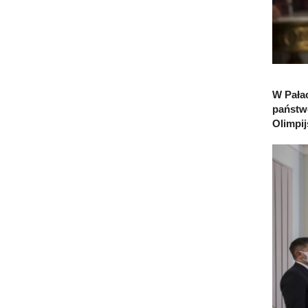
W Pała
państw
Olimpij