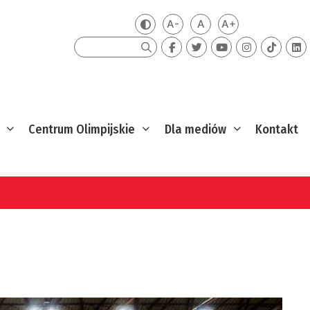
A-
A
A+
Zmień kontrast
Mniejsza czcionka
Domyślna czcionka
Większa czcion
Szukaj
Centrum Olimpijskie
Dla mediów
Kontakt