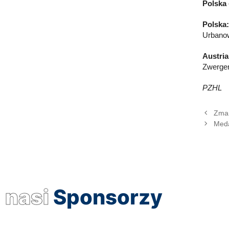
Polska –
Polska
Urbanow
Austria
Zwerger
PZHL
Zmar
Meda
nasi
Sponsorzy