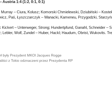
 Austria 1:4 (1:2, 0:1, 0:1)
:
Murray – Ciura, Kolusz; Komorski Chmielewski, Dziubiński – Koste
icz, Paś, Łyszczarczyk – Wanacki, Kameneu, Przygodzki, Starzyński
:
Kickert – Unterweger, Strong; Hundertpfund, Ganahl, Schneider – S
; Lebler, Wolf, Zundel – Huber, Hackl; Haudum, Obrist, Wukovits. Tre
ł były Prezydent MKOl Jacques Rogge
liści z Tokio odznaczeni przez Prezydenta RP