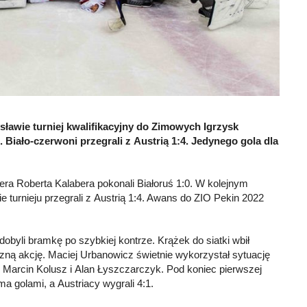
sławie turniej kwalifikacyjny do Zimowych Igrzysk
 Biało-czerwoni przegrali z Austrią 1:4. Jedynego gola dla
ra Roberta Kalabera pokonali Białoruś 1:0. W kolejnym
ie turnieju przegrali z Austrią 1:4. Awans do ZIO Pekin 2022
zdobyli bramkę po szybkiej kontrze. Krążek do siatki wbił
ną akcję. Maciej Urbanowicz świetnie wykorzystał sytuację
 Marcin Kolusz i Alan Łyszczarczyk. Pod koniec pierwszej
ma golami, a Austriacy wygrali 4:1.