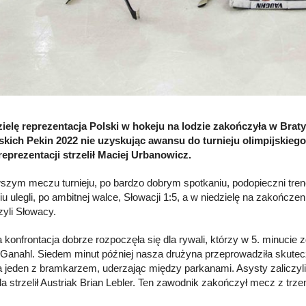
ielę reprezentacja Polski w hokeju na lodzie zakończyła w Braty
skich Pekin 2022 nie uzyskując awansu do turnieju olimpijskiego.
reprezentacji strzelił Maciej Urbanowicz.
szym meczu turnieju, po bardzo dobrym spotkaniu, podopieczni trene
u ulegli, po ambitnej walce, Słowacji 1:5, a w niedzielę na zakończen
yli Słowacy.
 konfrontacja dobrze rozpoczęła się dla rywali, którzy w 5. minucie 
Ganahl. Siedem minut później nasza drużyna przeprowadziła skutecz
a jeden z bramkarzem, uderzając między parkanami. Asysty zaliczyli
ola strzelił Austriak Brian Lebler. Ten zawodnik zakończył mecz z trze