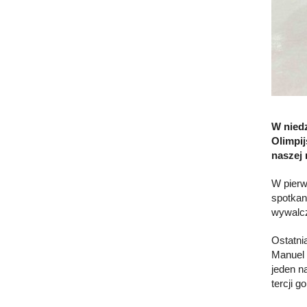
W niedz
Olimpij
naszej 
W pierw
spotkani
wywalcz
Ostatnia
Manuel 
jeden n
tercji g