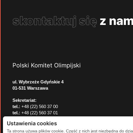
skontaktuj się
z nam
Polski Komitet Olimpijski
ul. Wybrzeże Gdyńskie 4
01-531 Warszawa
Sekretariat:
tel.:
+48 (22) 560 37 00
tel.:
+48 (22) 560 37 01
e-mail:
pkol@pkol.pl
Ustawienia cookies
Ta strona używa plików cookie. Część z nich jest niezbędna do dzia