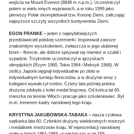
wejścia na Mount Everest (8848 m n.p.m.). Uczestniczył
potem w wielu innych wyprawach, a w roku 1999 jako
pierwszy Polak skompletował tzw. Koronę Ziemi, zaliczając
najwyższe szczyty wszystkich kontynentów Ziemi.
EGON FRANKE –
jeden z najwybitniejszych
przedstawicieli polskiej szermierki. Imponował zawsze
znakomitym wyszkoleniem, zwłaszcza w jego ulubionej
broni – florecie, ale dobrze spisywał się również w szabli i
szpadzie. Trzykrotnie uczestniczył w igrzyskach
olimpijskich (Rzym 1960, Tokio 1964 i Meksyk 1968). W
stolicy Japonii sięgnął indywidualnie po złoto w
indywidualnym turnieju florecistów, a w drużynie wraz z
kolegami wywalczył srebro. Cztery lata później polska
drużyna zdobyła z kolei medal brązowy. Od końca lat 60.
mieszka na terenie Włoch i pracuje jako szkoleniowiec. Był
m.in. trenerem kadry narodowej tego kraju.
KRYSTYNA JAKUBOWSKA-TABAKA –
nasza czołowa
siatkarka lata 60. Członkini drużyny wielokrotnych mistrzyń
i medalistek mistrzostw kraju. W reprezentacji narodowej
grała w latach 1961-1969, uczestnicząc w jej 169