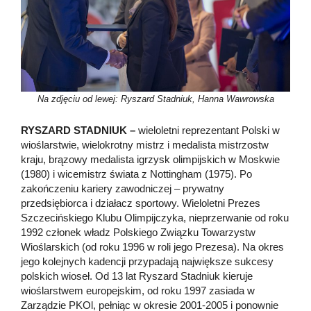
Na zdjęciu od lewej: Ryszard Stadniuk, Hanna Wawrowska
RYSZARD STADNIUK –
wieloletni reprezentant Polski w
wioślarstwie, wielokrotny mistrz i medalista mistrzostw
kraju, brązowy medalista igrzysk olimpijskich w Moskwie
(1980) i wicemistrz świata z Nottingham (1975). Po
zakończeniu kariery zawodniczej – prywatny
przedsiębiorca i działacz sportowy. Wieloletni Prezes
Szczecińskiego Klubu Olimpijczyka, nieprzerwanie od roku
1992 członek władz Polskiego Związku Towarzystw
Wioślarskich (od roku 1996 w roli jego Prezesa). Na okres
jego kolejnych kadencji przypadają największe sukcesy
polskich wioseł. Od 13 lat Ryszard Stadniuk kieruje
wioślarstwem europejskim, od roku 1997 zasiada w
Zarządzie PKOl, pełniąc w okresie 2001-2005 i ponownie