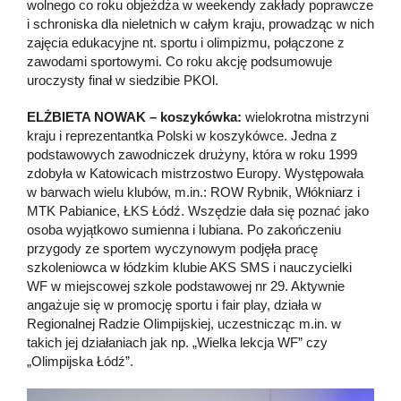
wolnego co roku objeżdża w weekendy zakłady poprawcze
i schroniska dla nieletnich w całym kraju, prowadząc w nich
zajęcia edukacyjne nt. sportu i olimpizmu, połączone z
zawodami sportowymi. Co roku akcję podsumowuje
uroczysty finał w siedzibie PKOl.
ELŻBIETA NOWAK – koszykówka:
wielokrotna mistrzyni
kraju i reprezentantka Polski w koszykówce. Jedna z
podstawowych zawodniczek drużyny, która w roku 1999
zdobyła w Katowicach mistrzostwo Europy. Występowała
w barwach wielu klubów, m.in.: ROW Rybnik, Włókniarz i
MTK Pabianice, ŁKS Łódź. Wszędzie dała się poznać jako
osoba wyjątkowo sumienna i lubiana. Po zakończeniu
przygody ze sportem wyczynowym podjęła pracę
szkoleniowca w łódzkim klubie AKS SMS i nauczycielki
WF w miejscowej szkole podstawowej nr 29. Aktywnie
angażuje się w promocję sportu i fair play, działa w
Regionalnej Radzie Olimpijskiej, uczestnicząc m.in. w
takich jej działaniach jak np. „Wielka lekcja WF” czy
„Olimpijska Łódź”.