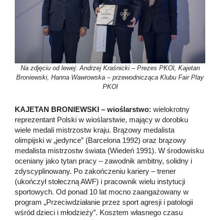
Na zdjęciu od lewej: Andrzej Kraśnicki – Prezes PKOl, Kajetan
Broniewski, Hanna Wawrowska – przewodnicząca Klubu Fair Play
PKOl
KAJETAN BRONIEWSKI – wioślarstwo:
wielokrotny
reprezentant Polski w wioślarstwie, mający w dorobku
wiele medali mistrzostw kraju. Brązowy medalista
olimpijski w „jedynce” (Barcelona 1992) oraz brązowy
medalista mistrzostw świata (Wiedeń 1991). W środowisku
oceniany jako tytan pracy – zawodnik ambitny, solidny i
zdyscyplinowany. Po zakończeniu kariery – trener
(ukończył stołeczną AWF) i pracownik wielu instytucji
sportowych. Od ponad 10 lat mocno zaangażowany w
program „Przeciwdziałanie przez sport agresji i patologii
wśród dzieci i młodzieży”. Kosztem własnego czasu