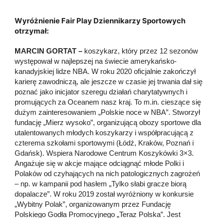
Wyróżnienie Fair Play Dziennikarzy Sportowych
otrzymał:
MARCIN GORTAT –
koszykarz, który przez 12 sezonów
występował w najlepszej na świecie amerykańsko-
kanadyjskiej lidze NBA. W roku 2020 oficjalnie zakończył
karierę zawodniczą, ale jeszcze w czasie jej trwania dał się
poznać jako inicjator szeregu działań charytatywnych i
promujących za Oceanem nasz kraj. To m.in. cieszące się
dużym zainteresowaniem „Polskie noce w NBA”. Stworzył
fundację „Mierz wysoko”, organizującą obozy sportowe dla
utalentowanych młodych koszykarzy i współpracującą z
czterema szkołami sportowymi (Łódź, Kraków, Poznań i
Gdańsk). Wspiera Narodowe Centrum Koszykówki 3×3.
Angażuje się w akcje mające odciągnąć młode Polki i
Polaków od czyhających na nich patologicznych zagrożeń
– np. w kampanii pod hasłem „Tylko słabi gracze biorą
dopalacze”. W roku 2019 został wyróżniony w konkursie
„Wybitny Polak”, organizowanym przez Fundację
Polskiego Godła Promocyjnego „Teraz Polska”. Jest