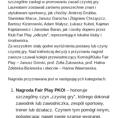
szczególne zasługi w promowaniu zasad czystej gry.
Laureatami zostawali zarówno powszechnie znani i
utytułowani sportowcy, jak choćby: Andrzej Grubba,
Stanisław Macur, Janusz Darocha i Zbigniew Chrząszcz,
Bartosz Kizierowski, Adam Małysz, Łukasz Kubot, Kajetan
Kajetanowicz i Jarosław Baran, jak i osoby dopiero przez
Klub Fair Play „odkryte”, reprezentujące lokalne kluby i
środowiska.
Za wszystkim stały godne wyróżnienia postawy lub czyny
czystej gry. Nad trafnością decyzji o przyznaniu nagród
zawsze czuwali kolejni przewodniczący Komisji/Klubu Fair
Play – Janusz Górski, prof. Zofia Żukowska, prof. Halina
Zdebska-Biziewska i obecnie – Hanna Wawrowska.
Nagroda przyznawana jest w następujących kategoriach:
Nagroda Fair Play PKOl
– honoruje
szczególny czyn „czystej gry”, którego dokonał
zawodnik lub zawodniczka, zespół sportowy,
trener lub działacz. Czynem tym pomógł innym,
poświęcając nawet swoje szanse wygranej,