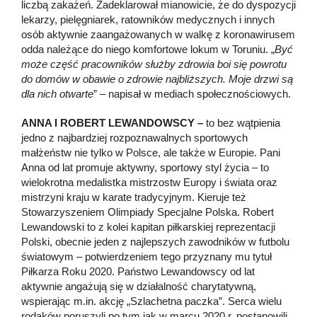
liczbą zakażeń. Zadeklarował mianowicie, że do dyspozycji
lekarzy, pielęgniarek, ratowników medycznych i innych
osób aktywnie zaangażowanych w walkę z koronawirusem
odda należące do niego komfortowe lokum w Toruniu. „
Być
może część pracowników służby zdrowia boi się powrotu
do domów w obawie o zdrowie najbliższych. Moje drzwi są
dla nich otwarte
” – napisał w mediach społecznościowych.
ANNA I ROBERT LEWANDOWSCY –
to bez wątpienia
jedno z najbardziej rozpoznawalnych sportowych
małżeństw nie tylko w Polsce, ale także w Europie. Pani
Anna od lat promuje aktywny, sportowy styl życia – to
wielokrotna medalistka mistrzostw Europy i świata oraz
mistrzyni kraju w karate tradycyjnym. Kieruje też
Stowarzyszeniem Olimpiady Specjalne Polska. Robert
Lewandowski to z kolei kapitan piłkarskiej reprezentacji
Polski, obecnie jeden z najlepszych zawodników w futbolu
światowym – potwierdzeniem tego przyznany mu tytuł
Piłkarza Roku 2020. Państwo Lewandowscy od lat
aktywnie angażują się w działalność charytatywną,
wspierając m.in. akcję „Szlachetna paczka”. Serca wielu
rodaków poruszyli po tym jak w marcu 2020 r. postanowili