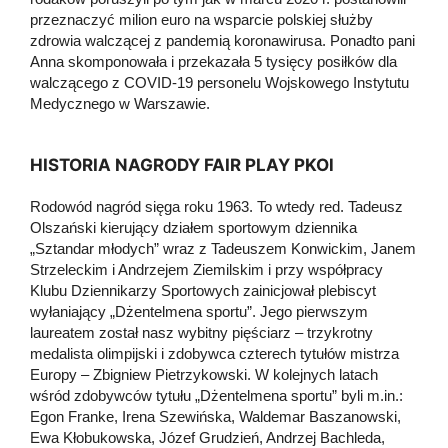
przeznaczyć milion euro na wsparcie polskiej służby
zdrowia walczącej z pandemią koronawirusa. Ponadto pani
Anna skomponowała i przekazała 5 tysięcy posiłków dla
walczącego z COVID-19 personelu Wojskowego Instytutu
Medycznego w Warszawie.
HISTORIA NAGRODY FAIR PLAY PKOl
Rodowód nagród sięga roku 1963. To wtedy red. Tadeusz
Olszański kierujący działem sportowym dziennika
„Sztandar młodych” wraz z Tadeuszem Konwickim, Janem
Strzeleckim i Andrzejem Ziemilskim i przy współpracy
Klubu Dziennikarzy Sportowych zainicjował plebiscyt
wyłaniający „Dżentelmena sportu”. Jego pierwszym
laureatem został nasz wybitny pięściarz – trzykrotny
medalista olimpijski i zdobywca czterech tytułów mistrza
Europy – Zbigniew Pietrzykowski. W kolejnych latach
wśród zdobywców tytułu „Dżentelmena sportu” byli m.in.:
Egon Franke, Irena Szewińska, Waldemar Baszanowski,
Ewa Kłobukowska, Józef Grudzień, Andrzej Bachleda,