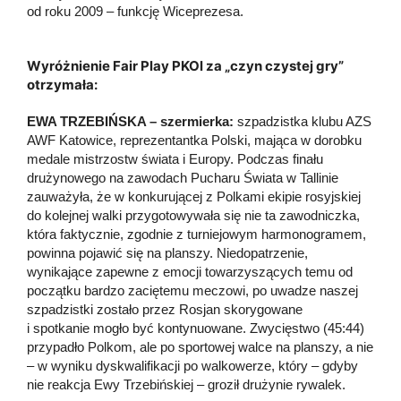
od roku 2009 – funkcję Wiceprezesa.
Wyróżnienie Fair Play PKOl za „czyn czystej gry”
otrzymała:
EWA TRZEBIŃSKA – szermierka:
szpadzistka klubu AZS
AWF Katowice, reprezentantka Polski, mająca w dorobku
medale mistrzostw świata i Europy. Podczas finału
drużynowego na zawodach Pucharu Świata w Tallinie
zauważyła, że w konkurującej z Polkami ekipie rosyjskiej
do kolejnej walki przygotowywała się nie ta zawodniczka,
która faktycznie, zgodnie z turniejowym harmonogramem,
powinna pojawić się na planszy. Niedopatrzenie,
wynikające zapewne z emocji towarzyszących temu od
początku bardzo zaciętemu meczowi, po uwadze naszej
szpadzistki zostało przez Rosjan skorygowane
i spotkanie mogło być kontynuowane. Zwycięstwo (45:44)
przypadło Polkom, ale po sportowej walce na planszy, a nie
– w wyniku dyskwalifikacji po walkowerze, który – gdyby
nie reakcja Ewy Trzebińskiej – groził drużynie rywalek.