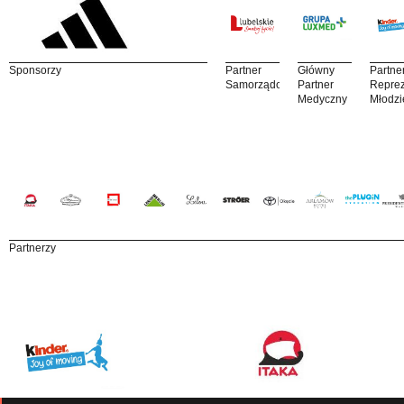
Sponsorzy
Partner
Główny
Partne
Samorządowy
Partner
Reprez
Medyczny
Młodzi
Partnerzy