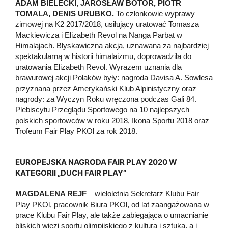
ADAM BIELECKI, JAROSŁAW BOTOR, PIOTR
TOMALA, DENIS URUBKO.
To członkowie wyprawy
zimowej na K2 2017/2018, usiłujący uratować Tomasza
Mackiewicza i Elizabeth Revol na Nanga Parbat w
Himalajach. Błyskawiczna akcja, uznawana za najbardziej
spektakularną w historii himalaizmu, doprowadziła do
uratowania Elizabeth Revol. Wyrazem uznania dla
brawurowej akcji Polaków były: nagroda Davisa A. Sowlesa
przyznana przez Amerykański Klub Alpinistyczny oraz
nagrody: za Wyczyn Roku wręczona podczas Gali 84.
Plebiscytu Przeglądu Sportowego na 10 najlepszych
polskich sportowców w roku 2018, Ikona Sportu 2018 oraz
Trofeum Fair Play PKOl za rok 2018.
EUROPEJSKA NAGRODA FAIR PLAY 2020 W
KATEGORII „DUCH FAIR PLAY”
MAGDALENA REJF
–
wieloletnia Sekretarz Klubu Fair
Play PKOl, pracownik Biura PKOl, od lat zaangażowana w
prace Klubu Fair Play, ale także zabiegająca o umacnianie
bliskich więzi sportu olimpijskiego z kulturą i sztuką, a i