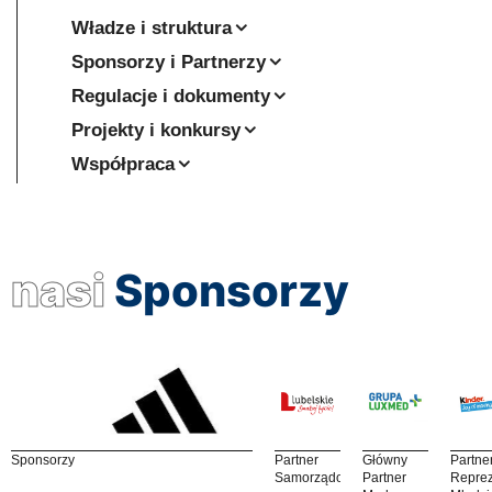
Władze i struktura
Sponsorzy i Partnerzy
Regulacje i dokumenty
Projekty i konkursy
Współpraca
nasi
Sponsorzy
Sponsorzy
Partner
Główny
Partne
Samorządowy
Partner
Reprez