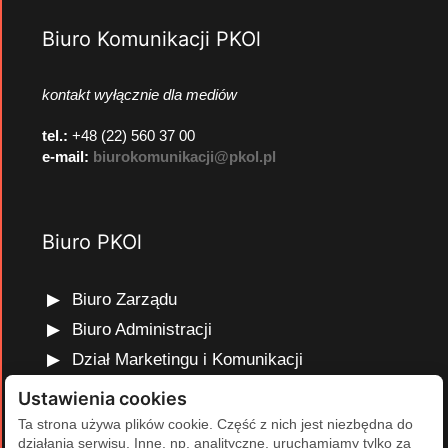
Biuro Komunikacji PKOl
kontakt wyłącznie dla mediów
tel.:
+48 (22) 560 37 00
e-mail:
biurokomunikacji@pkol.pl
Biuro PKOl
Biuro Zarządu
Biuro Administracji
Dział Marketingu i Komunikacji
Dział Edukacji Olimpijskiej
Ustawienia cookies
Dział Finansów i Kadr
Ta strona używa plików cookie. Część z nich jest niezbędna do
działania serwisu. Inne, np. analityczne, uruchamiamy tylko za