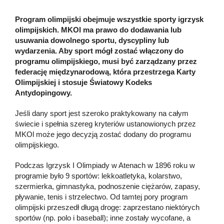
Program olimpijski obejmuje wszystkie sporty igrzysk
olimpijskich. MKOl ma prawo do dodawania lub
usuwania dowolnego sportu, dyscypliny lub
wydarzenia. Aby sport mógł zostać włączony do
programu olimpijskiego, musi być zarządzany przez
federację międzynarodową, która przestrzega Karty
Olimpijskiej i stosuje Światowy Kodeks
Antydopingowy.
Jeśli dany sport jest szeroko praktykowany na całym
świecie i spełnia szereg kryteriów ustanowionych przez
MKOl może jego decyzją zostać dodany do programu
olimpijskiego.
Podczas Igrzysk I Olimpiady w Atenach w 1896 roku w
programie było 9 sportów: lekkoatletyka, kolarstwo,
szermierka, gimnastyka, podnoszenie ciężarów, zapasy,
pływanie, tenis i strzelectwo. Od tamtej pory program
olimpijski przeszedł długą drogę: zaprzestano niektórych
sportów (np. polo i baseball); inne zostały wycofane, a