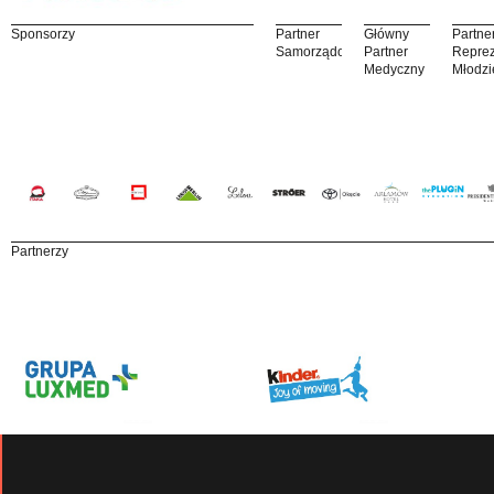
Sponsorzy
Partner
Główny
Partne
Samorządowy
Partner
Reprez
Medyczny
Młodzi
Partnerzy