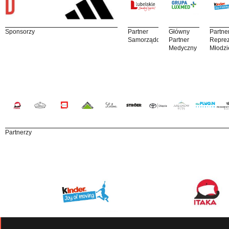
Sponsorzy
Partner
Główny
Partne
Samorządowy
Partner
Reprez
Medyczny
Młodzi
Partnerzy