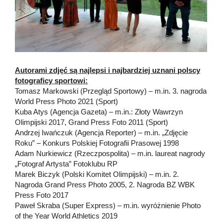
Autorami zdjęć są najlepsi i najbardziej uznani polscy
fotograficy sportowi:
Tomasz Markowski (Przegląd Sportowy) – m.in. 3. nagroda
World Press Photo 2021 (Sport)
Kuba Atys (Agencja Gazeta) – m.in.: Złoty Wawrzyn
Olimpijski 2017, Grand Press Foto 2011 (Sport)
Andrzej Iwańczuk (Agencja Reporter) – m.in. „Zdjęcie
Roku” – Konkurs Polskiej Fotografii Prasowej 1998
Adam Nurkiewicz (Rzeczpospolita) – m.in. laureat nagrody
„Fotograf Artysta” Fotoklubu RP
Marek Biczyk (Polski Komitet Olimpijski) – m.in. 2.
Nagroda Grand Press Photo 2005, 2. Nagroda BZ WBK
Press Foto 2017
Paweł Skraba (Super Express) – m.in. wyróżnienie Photo
of the Year World Athletics 2019