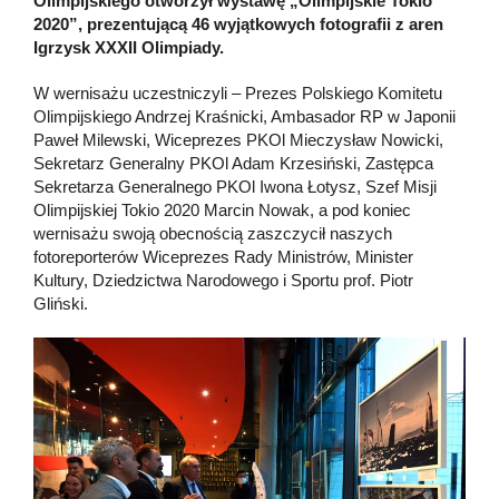
Olimpijskiego otworzył wystawę „Olimpijskie Tokio
2020”, prezentującą 46 wyjątkowych fotografii z aren
Igrzysk XXXII Olimpiady.
W wernisażu uczestniczyli – Prezes Polskiego Komitetu
Olimpijskiego Andrzej Kraśnicki, Ambasador RP w Japonii
Paweł Milewski, Wiceprezes PKOl Mieczysław Nowicki,
Sekretarz Generalny PKOl Adam Krzesiński, Zastępca
Sekretarza Generalnego PKOl Iwona Łotysz, Szef Misji
Olimpijskiej Tokio 2020 Marcin Nowak, a pod koniec
wernisażu swoją obecnością zaszczycił naszych
fotoreporterów Wiceprezes Rady Ministrów, Minister
Kultury, Dziedzictwa Narodowego i Sportu prof. Piotr
Gliński.