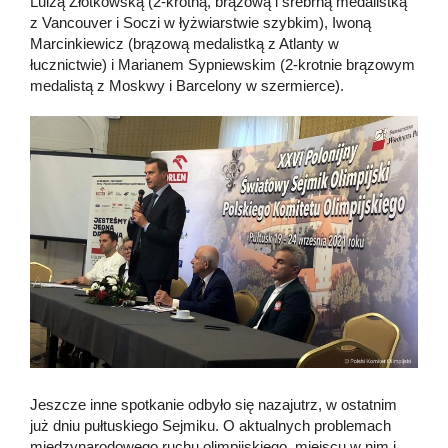
Luizą Złotkowską (2-krotną, brązową i srebrną medalistką
z Vancouver i Soczi w łyżwiarstwie szybkim), Iwoną
Marcinkiewicz (brązową medalistką z Atlanty w
łucznictwie) i Marianem Sypniewskim (2-krotnie brązowym
medalistą z Moskwy i Barcelony w szermierce).
Jeszcze inne spotkanie odbyło się nazajutrz, w ostatnim
już dniu pułtuskiego Sejmiku. O aktualnych problemach
międzynarodowego ruchu olimpijskiego, miejscu w nim i