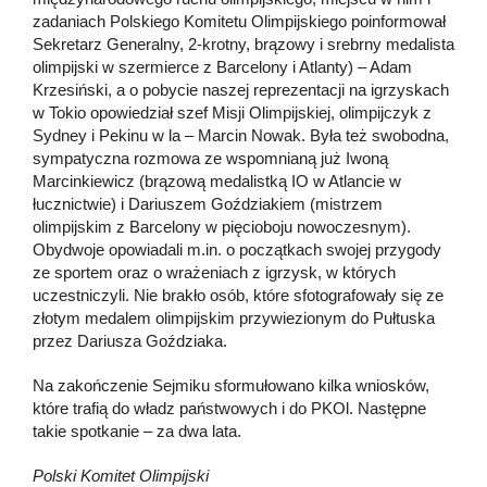
zadaniach Polskiego Komitetu Olimpijskiego poinformował
Sekretarz Generalny, 2-krotny, brązowy i srebrny medalista
olimpijski w szermierce z Barcelony i Atlanty) – Adam
Krzesiński, a o pobycie naszej reprezentacji na igrzyskach
w Tokio opowiedział szef Misji Olimpijskiej, olimpijczyk z
Sydney i Pekinu w la – Marcin Nowak. Była też swobodna,
sympatyczna rozmowa ze wspomnianą już Iwoną
Marcinkiewicz (brązową medalistką IO w Atlancie w
łucznictwie) i Dariuszem Goździakiem (mistrzem
olimpijskim z Barcelony w pięcioboju nowoczesnym).
Obydwoje opowiadali m.in. o początkach swojej przygody
ze sportem oraz o wrażeniach z igrzysk, w których
uczestniczyli. Nie brakło osób, które sfotografowały się ze
złotym medalem olimpijskim przywiezionym do Pułtuska
przez Dariusza Goździaka.
Na zakończenie Sejmiku sformułowano kilka wniosków,
które trafią do władz państwowych i do PKOl. Następne
takie spotkanie – za dwa lata.
Polski Komitet Olimpijski