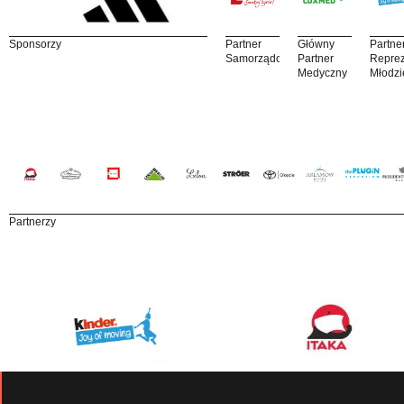
Sponsorzy
Partner
Główny
Partne
Samorządowy
Partner
Reprez
Medyczny
Młodzi
Partnerzy