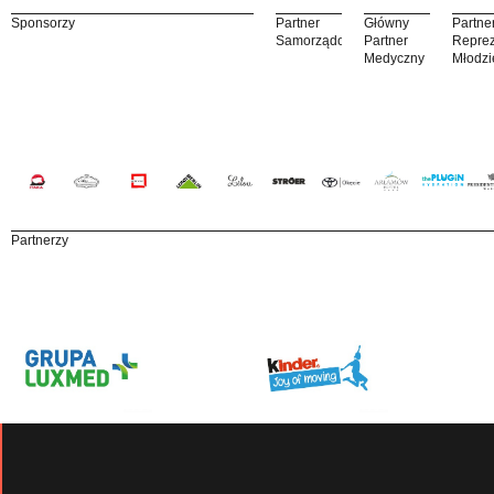
Sponsorzy
Partner
Główny
Partne
Samorządowy
Partner
Reprez
Medyczny
Młodzi
Partnerzy