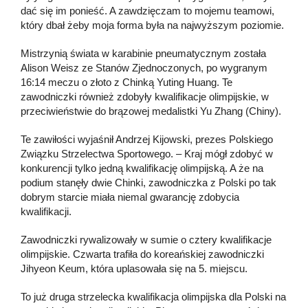
dać się im ponieść. A zawdzięczam to mojemu teamowi,
który dbał żeby moja forma była na najwyższym poziomie.
Mistrzynią świata w karabinie pneumatycznym została
Alison Weisz ze Stanów Zjednoczonych, po wygranym
16:14 meczu o złoto z Chinką Yuting Huang. Te
zawodniczki również zdobyły kwalifikacje olimpijskie, w
przeciwieństwie do brązowej medalistki Yu Zhang (Chiny).
Te zawiłości wyjaśnił Andrzej Kijowski, prezes Polskiego
Związku Strzelectwa Sportowego. – Kraj mógł zdobyć w
konkurencji tylko jedną kwalifikację olimpijską. A że na
podium stanęły dwie Chinki, zawodniczka z Polski po tak
dobrym starcie miała niemal gwarancję zdobycia
kwalifikacji.
Zawodniczki rywalizowały w sumie o cztery kwalifikacje
olimpijskie. Czwarta trafiła do koreańskiej zawodniczki
Jihyeon Keum, która uplasowała się na 5. miejscu.
To już druga strzelecka kwalifikacja olimpijska dla Polski na