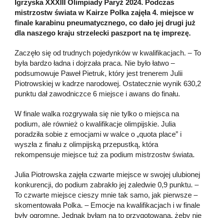
Igrzyska XXXIII Olimpiady Paryż 2024. Podczas
mistrzostw świata w Kairze Polka zajęła 4. miejsce w
finale karabinu pneumatycznego, co dało jej drugi już
dla naszego kraju strzelecki paszport na tę imprezę.
Zaczęło się od trudnych pojedynków w kwalifikacjach. – To
była bardzo ładna i dojrzała praca. Nie było łatwo –
podsumowuje Paweł Pietruk, który jest trenerem Julii
Piotrowskiej w kadrze narodowej. Ostatecznie wynik 630,2
punktu dał zawodniczce 6 miejsce i awans do finału.
W finale walka rozgrywała się nie tylko o miejsca na
podium, ale również o kwalifikacje olimpijskie. Julia
poradziła sobie z emocjami w walce o „quota place” i
wyszła z finału z olimpijską przepustką, która
rekompensuje miejsce tuż za podium mistrzostw świata.
Julia Piotrowska zajęła czwarte miejsce w swojej ulubionej
konkurencji, do podium zabrakło jej zaledwie 0,9 punktu. –
To czwarte miejsce cieszy mnie tak samo, jak pierwsze –
skomentowała Polka. – Emocje na kwalifikacjach i w finale
były ogromne. Jednak byłam na to przygotowana, żeby nie