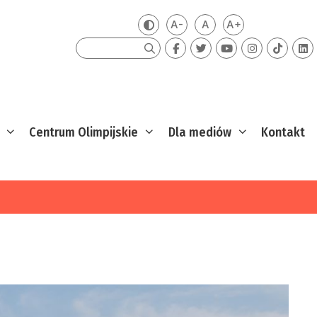
A-
A
A+
Zmień kontrast
Mniejsza czcionka
Domyślna czcionka
Większa czcion
Szukaj
Centrum Olimpijskie
Dla mediów
Kontakt