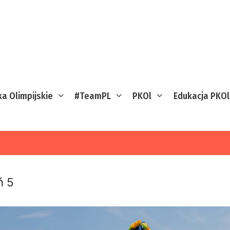
ka Olimpijskie
#TeamPL
PKOl
Edukacja PKOl
ń 5