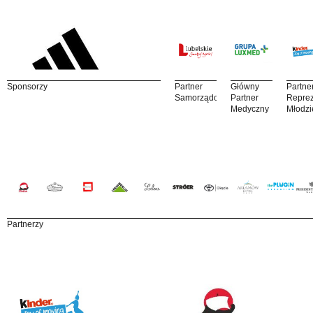
Sponsorzy
Partner
Główny
Partne
Samorządowy
Partner
Reprez
Medyczny
Młodzi
Partnerzy