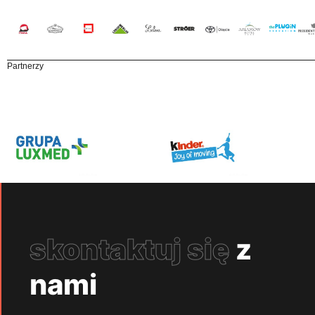
Partnerzy
skontaktuj się
z
nami