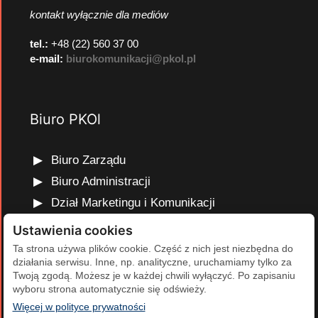
kontakt wyłącznie dla mediów
tel.:
+48 (22) 560 37 00
e-mail:
biurokomunikacji@pkol.pl
Biuro PKOl
Biuro Zarządu
Biuro Administracji
Dział Marketingu i Komunikacji
Dział Edukacji Olimpijskiej
Ustawienia cookies
Dział Finansów i Kadr
Ta strona używa plików cookie. Część z nich jest niezbędna do
działania serwisu. Inne, np. analityczne, uruchamiamy tylko za
Dział Projektów Olimpijskich
Twoją zgodą. Możesz je w każdej chwili wyłączyć. Po zapisaniu
Dział Programów Rozwojowych
wyboru strona automatycznie się odświeży.
(otwiera się w nowej karcie)
Więcej w polityce prywatności