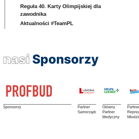
Reguła 40. Karty Olimpijskiej dla
zawodnika
Aktualności #TeamPL
nasi
Sponsorzy
Sponsorzy
Partner
Główny
Partne
Samorządowy
Partner
Reprez
Medyczny
Młodzi