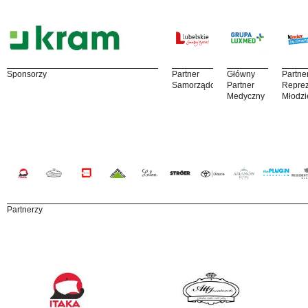
Sponsorzy
Partner
Główny
Partne
Samorządowy
Partner
Reprez
Medyczny
Młodzi
Partnerzy