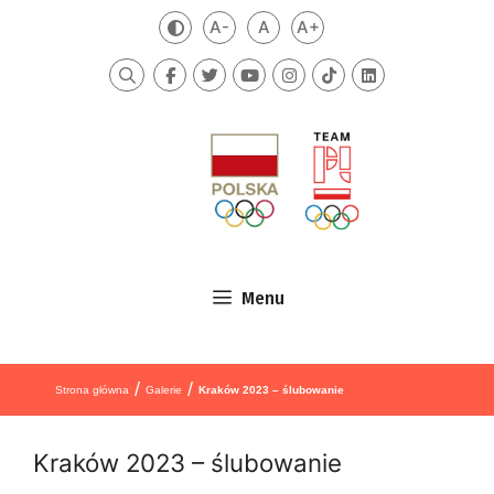
Przejdź do treści
A-
A
A+
Zmień kontrast
Mniejsza czcionka
Domyślna czcionka
Większa czcionka
Szukaj
Menu
/
/
Strona główna
Galerie
Kraków 2023 – ślubowanie
Kraków 2023 – ślubowanie