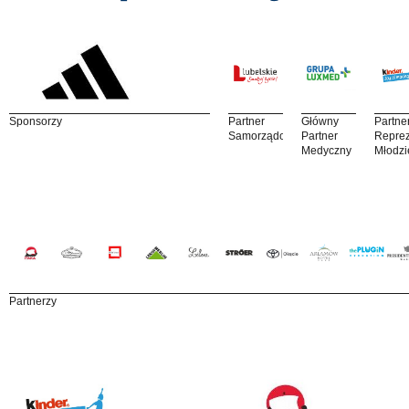
Sponsorzy
Partner
Główny
Partne
Samorządowy
Partner
Reprez
Medyczny
Młodzi
Partnerzy