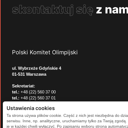
skontaktuj się
z nam
Polski Komitet Olimpijski
ul. Wybrzeże Gdyńskie 4
01-531 Warszawa
Sekretariat:
tel.:
+48 (22) 560 37 00
tel.:
+48 (22) 560 37 01
e-mail:
pkol@pkol.pl
Ustawienia cookies
Ta strona używa plików cookie. Część z nich jest niezbędna do dzia
serwisu. Inne, np. analityczne, uruchamiamy tylko za Twoją zgodą
je w każdej chwili wyłączyć. Po zapisaniu wyboru strona automatycz