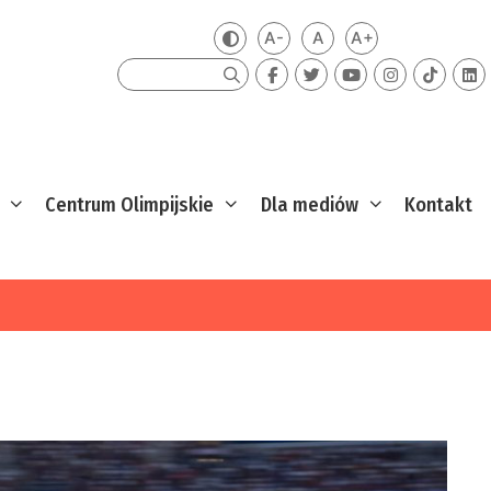
A-
A
A+
Zmień kontrast
Mniejsza czcionka
Domyślna czcionka
Większa czcion
Szukaj
Centrum Olimpijskie
Dla mediów
Kontakt