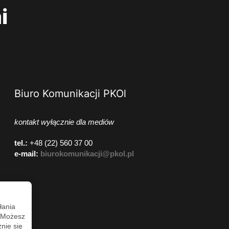
i
Biuro Komunikacji PKOl
kontakt wyłącznie dla mediów
tel.:
+48 (22) 560 37 00
e-mail:
biurokomunikacji@pkol.pl
łania
. Możesz
nie się